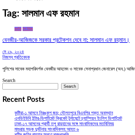
Tag:
সালমান এফ রহমান
জাতীয়
টপ নিউজ
বেনজীর-আজিজকে সরকার প্রটেকশন দেবে না: সালমান এফ রহমান।
মে ২৯, ২০২৪
নিজস্ব প্রতিবেদক
পুলিশের সাবেক মহাপরিদর্শক বেনজীর আহমেদ ও সাবেক সেনাপ্রধান জেনারেল (অব.) 
Search
Search
Recent Posts
কুষ্টিয়া-১ আসনে নিরঙ্কুশ জয়; দৌলতপুরে বিএনপির শক্ত অবস্থান
এনডিইউবি ইন্টার-ডিপার্টমেন্ট ক্রিকেট টুর্নামেন্টে চ্যাম্পিয়ন ইংলিশ ডিপার্টমেন্ট
ঢাকা-১৭ আসনের প্রার্থী তপু রায়হানের সঙ্গে সাংবাদিকদের মতবিনিময়
মাগুরায় সড়ক দুর্ঘটনায় সাংবাদিকসহ আহত ৬
শহীদ জহির রায়হান স্মরণে শ্রদ্ধাঞ্জলি