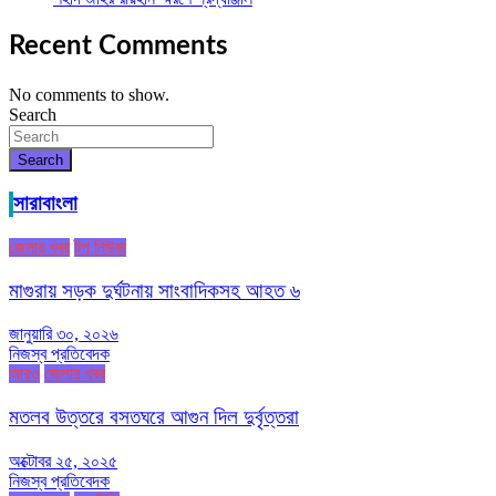
Recent Comments
No comments to show.
Search
Search
সারাবাংলা
জেলার খবর
টপ নিউজ
মাগুরায় সড়ক দুর্ঘটনায় সাংবাদিকসহ আহত ৬
জানুয়ারি ৩০, ২০২৬
নিজস্ব প্রতিবেদক
আরও
জেলার খবর
মতলব উত্তরে বসতঘরে আগুন দিল দুর্বৃত্তরা
অক্টোবর ২৫, ২০২৫
নিজস্ব প্রতিবেদক