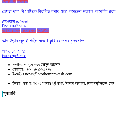
জেলার খবর
রাজনীতি
ডেমরা থানা বিএনপিকে বিতর্কিত করার চেষ্টা করেছেন জয়নাল আবেদিন রতন
সেপ্টেম্বর ৯, ২০২৫
নিজস্ব প্রতিবেদক
অর্থ ও বাণিজ্য
জেলার খবর
টপ নিউজ
আখাউড়ায় জুলাই শহীদ স্মরণে কৃষি ব্যাংকের বৃক্ষরোপণ
আগস্ট ১২, ২০২৫
নিজস্ব প্রতিবেদক
সম্পাদক ও প্রকাশকঃ
ইমামুল আহসান
মোবাইলঃ +৮৮০১৮১১৬৫৭৭৬০
ই-মেইলঃ news@prothomprokash.com
ঠিকানাঃ বাসা নং-৪৩ (৫ম তলা) পূর্ব পার্শ্ব, উত্তর কাফরুল, ঢাকা ক্যান্টনমেন্ট, ঢ
গ্যালারি