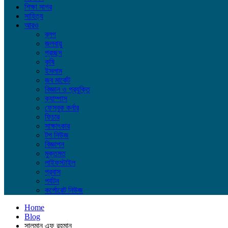
শিক্ষা সাগর
সাহিত্য
আরও
ব্লগ
জলবায়ু
প্রচ্ছদ
কৃষি
ইসলাম
জব মার্কেট
বিজ্ঞান ও প্রযুক্তি
ক্যাম্পাস
ফেসবুক কর্নার
ফিচার
সাক্ষাৎকার
টপ নিউজ
বিজ্ঞাপন
মুক্তমত
লাইফস্টাইল
প্রবাস
পর্যটন
কর্পোরেট নিউজ
Home
Blog
সালমান এফ রহমান