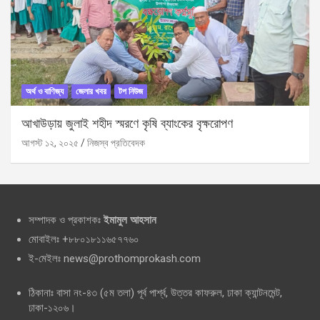
অর্থ ও বাণিজ্য
জেলার খবর
টপ নিউজ
আখাউড়ায় জুলাই শহীদ স্মরণে কৃষি ব্যাংকের বৃক্ষরোপণ
আগস্ট ১২, ২০২৫
নিজস্ব প্রতিবেদক
সম্পাদক ও প্রকাশকঃ
ইমামুল আহসান
মোবাইলঃ +৮৮০১৮১১৬৫৭৭৬০
ই-মেইলঃ news@prothomprokash.com
ঠিকানাঃ বাসা নং-৪৩ (৫ম তলা) পূর্ব পার্শ্ব, উত্তর কাফরুল, ঢাকা ক্যান্টনমেন্ট,
ঢাকা-১২০৬।