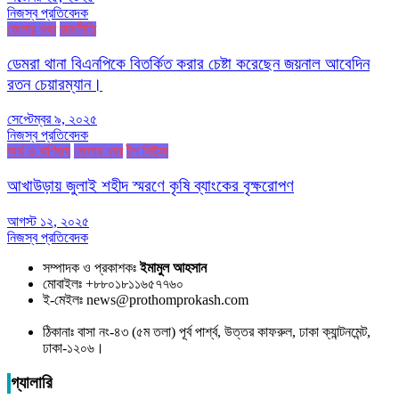
নিজস্ব প্রতিবেদক
জেলার খবর
রাজনীতি
ডেমরা থানা বিএনপিকে বিতর্কিত করার চেষ্টা করেছেন জয়নাল আবেদিন
রতন চেয়ারম্যান।
সেপ্টেম্বর ৯, ২০২৫
নিজস্ব প্রতিবেদক
অর্থ ও বাণিজ্য
জেলার খবর
টপ নিউজ
আখাউড়ায় জুলাই শহীদ স্মরণে কৃষি ব্যাংকের বৃক্ষরোপণ
আগস্ট ১২, ২০২৫
নিজস্ব প্রতিবেদক
সম্পাদক ও প্রকাশকঃ
ইমামুল আহসান
মোবাইলঃ +৮৮০১৮১১৬৫৭৭৬০
ই-মেইলঃ news@prothomprokash.com
ঠিকানাঃ বাসা নং-৪৩ (৫ম তলা) পূর্ব পার্শ্ব, উত্তর কাফরুল, ঢাকা ক্যান্টনমেন্ট,
ঢাকা-১২০৬।
গ্যালারি