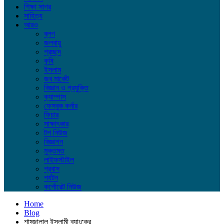
শিক্ষা সাগর
সাহিত্য
আরও
ব্লগ
জলবায়ু
প্রচ্ছদ
কৃষি
ইসলাম
জব মার্কেট
বিজ্ঞান ও প্রযুক্তি
ক্যাম্পাস
ফেসবুক কর্নার
ফিচার
সাক্ষাৎকার
টপ নিউজ
বিজ্ঞাপন
মুক্তমত
লাইফস্টাইল
প্রবাস
পর্যটন
কর্পোরেট নিউজ
Home
Blog
শাহ্জালাল ইসলামী ব্যাংকের