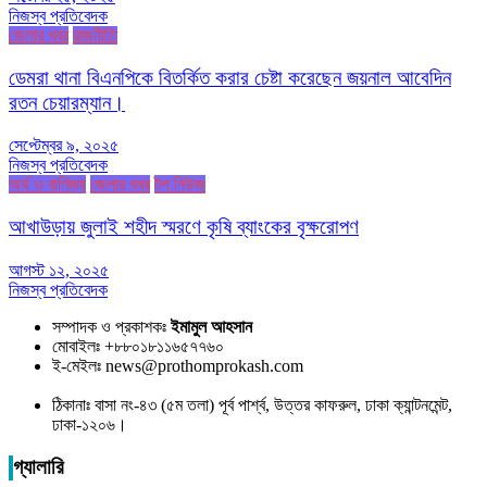
নিজস্ব প্রতিবেদক
জেলার খবর
রাজনীতি
ডেমরা থানা বিএনপিকে বিতর্কিত করার চেষ্টা করেছেন জয়নাল আবেদিন
রতন চেয়ারম্যান।
সেপ্টেম্বর ৯, ২০২৫
নিজস্ব প্রতিবেদক
অর্থ ও বাণিজ্য
জেলার খবর
টপ নিউজ
আখাউড়ায় জুলাই শহীদ স্মরণে কৃষি ব্যাংকের বৃক্ষরোপণ
আগস্ট ১২, ২০২৫
নিজস্ব প্রতিবেদক
সম্পাদক ও প্রকাশকঃ
ইমামুল আহসান
মোবাইলঃ +৮৮০১৮১১৬৫৭৭৬০
ই-মেইলঃ news@prothomprokash.com
ঠিকানাঃ বাসা নং-৪৩ (৫ম তলা) পূর্ব পার্শ্ব, উত্তর কাফরুল, ঢাকা ক্যান্টনমেন্ট,
ঢাকা-১২০৬।
গ্যালারি