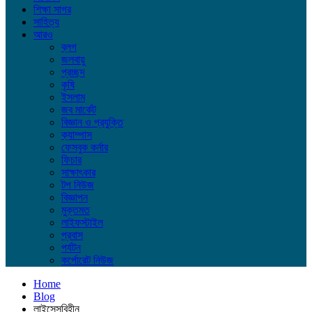
শিক্ষা সাগর
সাহিত্য
আরও
ব্লগ
জলবায়ু
প্রচ্ছদ
কৃষি
ইসলাম
জব মার্কেট
বিজ্ঞান ও প্রযুক্তি
ক্যাম্পাস
ফেসবুক কর্নার
ফিচার
সাক্ষাৎকার
টপ নিউজ
বিজ্ঞাপন
মুক্তমত
লাইফস্টাইল
প্রবাস
পর্যটন
কর্পোরেট নিউজ
Home
Blog
লাইসেন্সবিহীন