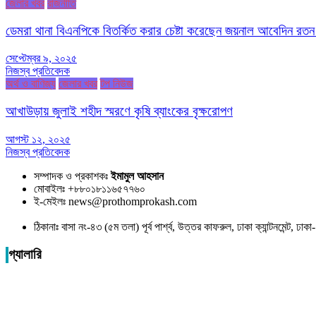
জেলার খবর
রাজনীতি
ডেমরা থানা বিএনপিকে বিতর্কিত করার চেষ্টা করেছেন জয়নাল আবেদিন রতন
সেপ্টেম্বর ৯, ২০২৫
নিজস্ব প্রতিবেদক
অর্থ ও বাণিজ্য
জেলার খবর
টপ নিউজ
আখাউড়ায় জুলাই শহীদ স্মরণে কৃষি ব্যাংকের বৃক্ষরোপণ
আগস্ট ১২, ২০২৫
নিজস্ব প্রতিবেদক
সম্পাদক ও প্রকাশকঃ
ইমামুল আহসান
মোবাইলঃ +৮৮০১৮১১৬৫৭৭৬০
ই-মেইলঃ news@prothomprokash.com
ঠিকানাঃ বাসা নং-৪৩ (৫ম তলা) পূর্ব পার্শ্ব, উত্তর কাফরুল, ঢাকা ক্যান্টনমেন্ট, ঢ
গ্যালারি