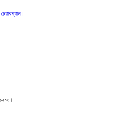
 চেয়ারম্যান।
াকা-১২০৬।