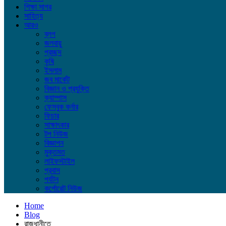
শিক্ষা সাগর
সাহিত্য
আরও
ব্লগ
জলবায়ু
প্রচ্ছদ
কৃষি
ইসলাম
জব মার্কেট
বিজ্ঞান ও প্রযুক্তি
ক্যাম্পাস
ফেসবুক কর্নার
ফিচার
সাক্ষাৎকার
টপ নিউজ
বিজ্ঞাপন
মুক্তমত
লাইফস্টাইল
প্রবাস
পর্যটন
কর্পোরেট নিউজ
Home
Blog
রাজধানীতে