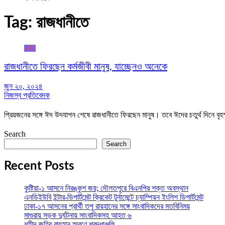
Tag:
রাজধানীতে
জাতীয়
রাজধানীতে ফিরছেন কর্মজীবী মানুষ, যাচ্ছেনও অনেকে
জুন ২০, ২০২৪
নিজস্ব প্রতিবেদক
প্রিয়জনের সঙ্গে ঈদ উদযাপন শেষে রাজধানীতে ফিরছেন মানুষ। তবে ঈদের চতুর্থ দিনে ব
Search
Search
Recent Posts
কুষ্টিয়া-১ আসনে নিরঙ্কুশ জয়; দৌলতপুরে বিএনপির শক্ত অবস্থান
এনডিইউবি ইন্টার-ডিপার্টমেন্ট ক্রিকেট টুর্নামেন্টে চ্যাম্পিয়ন ইংলিশ ডিপার্টমেন্ট
ঢাকা-১৭ আসনের প্রার্থী তপু রায়হানের সঙ্গে সাংবাদিকদের মতবিনিময়
মাগুরায় সড়ক দুর্ঘটনায় সাংবাদিকসহ আহত ৬
শহীদ জহির রায়হান স্মরণে শ্রদ্ধাঞ্জলি