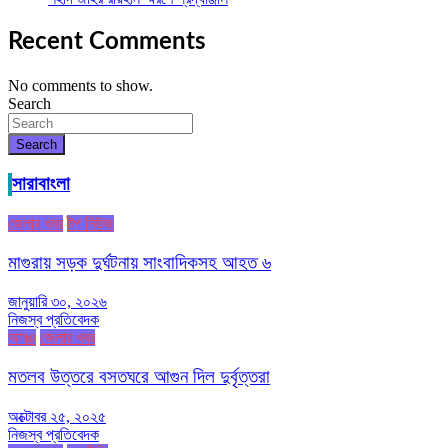
Recent Comments
No comments to show.
Search
Search
সারাবাংলা
জেলার খবর
টপ নিউজ
মাগুরায় সড়ক দুর্ঘটনায় সাংবাদিকসহ আহত ৬
জানুয়ারি ৩০, ২০২৬
নিজস্ব প্রতিবেদক
আরও
জেলার খবর
মতলব উত্তরে বসতঘরে আগুন দিল দুর্বৃত্তরা
অক্টোবর ২৫, ২০২৫
নিজস্ব প্রতিবেদক