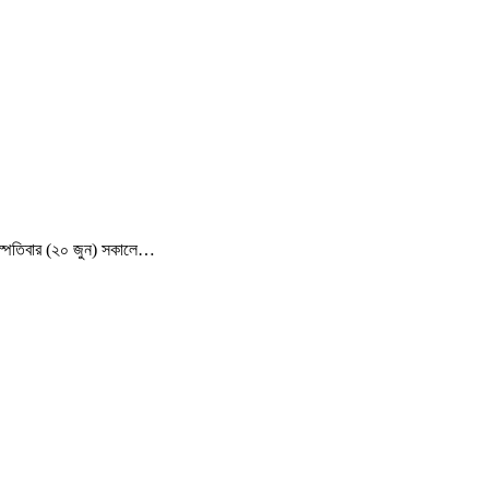
ৃহস্পতিবার (২০ জুন) সকালে…