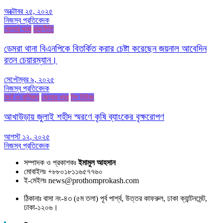
অক্টোবর ২৫, ২০২৫
নিজস্ব প্রতিবেদক
জেলার খবর
রাজনীতি
ডেমরা থানা বিএনপিকে বিতর্কিত করার চেষ্টা করেছেন জয়নাল আবেদিন
রতন চেয়ারম্যান।
সেপ্টেম্বর ৯, ২০২৫
নিজস্ব প্রতিবেদক
অর্থ ও বাণিজ্য
জেলার খবর
টপ নিউজ
আখাউড়ায় জুলাই শহীদ স্মরণে কৃষি ব্যাংকের বৃক্ষরোপণ
আগস্ট ১২, ২০২৫
নিজস্ব প্রতিবেদক
সম্পাদক ও প্রকাশকঃ
ইমামুল আহসান
মোবাইলঃ +৮৮০১৮১১৬৫৭৭৬০
ই-মেইলঃ news@prothomprokash.com
ঠিকানাঃ বাসা নং-৪৩ (৫ম তলা) পূর্ব পার্শ্ব, উত্তর কাফরুল, ঢাকা ক্যান্টনমেন্ট,
ঢাকা-১২০৬।