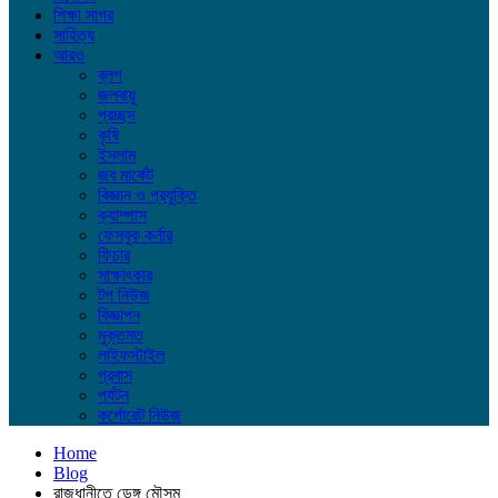
শিক্ষা সাগর
সাহিত্য
আরও
ব্লগ
জলবায়ু
প্রচ্ছদ
কৃষি
ইসলাম
জব মার্কেট
বিজ্ঞান ও প্রযুক্তি
ক্যাম্পাস
ফেসবুক কর্নার
ফিচার
সাক্ষাৎকার
টপ নিউজ
বিজ্ঞাপন
মুক্তমত
লাইফস্টাইল
প্রবাস
পর্যটন
কর্পোরেট নিউজ
Home
Blog
রাজধানীতে ডেঙ্গু মৌসুম