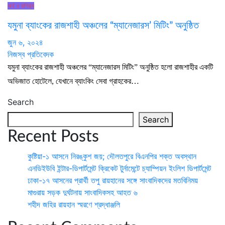
অর্থ ও বাণিজ্য
যমুনা ব্যাংকের রাজশাহী অঞ্চলের “ম্যানেজারস’ মিটিং” অনুষ্ঠিত
জুন ৬, ২০২৪
নিজস্ব প্রতিবেদক
যমুনা ব্যাংকের রাজশাহী অঞ্চলের “ম্যানেজারস মিটিং” অনুষ্ঠিত হলো রাজশাহীর একটি
অভিজাত হোটেলে, যেখানে ব্যাংকিং সেবা গ্রাহকের…
Search
Search
Recent Posts
কুষ্টিয়া-১ আসনে নিরঙ্কুশ জয়; দৌলতপুরে বিএনপির শক্ত অবস্থান
এনডিইউবি ইন্টার-ডিপার্টমেন্ট ক্রিকেট টুর্নামেন্টে চ্যাম্পিয়ন ইংলিশ ডিপার্টমেন্ট
ঢাকা-১৭ আসনের প্রার্থী তপু রায়হানের সঙ্গে সাংবাদিকদের মতবিনিময়
মাগুরায় সড়ক দুর্ঘটনায় সাংবাদিকসহ আহত ৬
শহীদ জহির রায়হান স্মরণে শ্রদ্ধাঞ্জলি