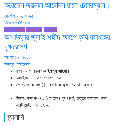
করেছেন জয়নাল আবেদিন রতন চেয়ারম্যান।
সেপ্টেম্বর ৯, ২০২৫
নিজস্ব প্রতিবেদক
অর্থ ও বাণিজ্য
জেলার খবর
টপ নিউজ
আখাউড়ায় জুলাই শহীদ স্মরণে কৃষি ব্যাংকের
বৃক্ষরোপণ
আগস্ট ১২, ২০২৫
নিজস্ব প্রতিবেদক
সম্পাদক ও প্রকাশকঃ
ইমামুল আহসান
মোবাইলঃ +৮৮০১৮১১৬৫৭৭৬০
ই-মেইলঃ news@prothomprokash.com
ঠিকানাঃ বাসা নং-৪৩ (৫ম তলা) পূর্ব পার্শ্ব, উত্তর কাফরুল, ঢাকা
ক্যান্টনমেন্ট, ঢাকা-১২০৬।
গ্যালারি