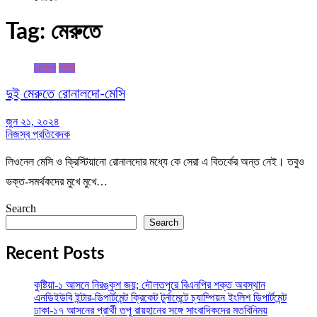
Tag:
মেরুতে
খেলাধুলা
জাতীয়
দুই মেরুতে রোনালদো-মেসি
জুন ২১, ২০২৪
নিজস্ব প্রতিবেদক
লিওনেল মেসি ও ক্রিস্টিয়ানো রোনালদোর মধ্যে কে সেরা এ বিতর্কের অন্ত নেই। তবুও
ভক্ত-সমর্থকদের মুখে মুখে…
Search
Search
Recent Posts
কুষ্টিয়া-১ আসনে নিরঙ্কুশ জয়; দৌলতপুরে বিএনপির শক্ত অবস্থান
এনডিইউবি ইন্টার-ডিপার্টমেন্ট ক্রিকেট টুর্নামেন্টে চ্যাম্পিয়ন ইংলিশ ডিপার্টমেন্ট
ঢাকা-১৭ আসনের প্রার্থী তপু রায়হানের সঙ্গে সাংবাদিকদের মতবিনিময়