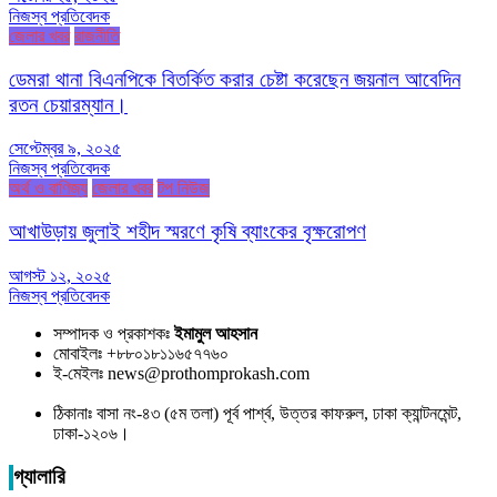
নিজস্ব প্রতিবেদক
জেলার খবর
রাজনীতি
ডেমরা থানা বিএনপিকে বিতর্কিত করার চেষ্টা করেছেন জয়নাল আবেদিন
রতন চেয়ারম্যান।
সেপ্টেম্বর ৯, ২০২৫
নিজস্ব প্রতিবেদক
অর্থ ও বাণিজ্য
জেলার খবর
টপ নিউজ
আখাউড়ায় জুলাই শহীদ স্মরণে কৃষি ব্যাংকের বৃক্ষরোপণ
আগস্ট ১২, ২০২৫
নিজস্ব প্রতিবেদক
সম্পাদক ও প্রকাশকঃ
ইমামুল আহসান
মোবাইলঃ +৮৮০১৮১১৬৫৭৭৬০
ই-মেইলঃ news@prothomprokash.com
ঠিকানাঃ বাসা নং-৪৩ (৫ম তলা) পূর্ব পার্শ্ব, উত্তর কাফরুল, ঢাকা ক্যান্টনমেন্ট,
ঢাকা-১২০৬।
গ্যালারি