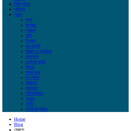
শিক্ষা সাগর
সাহিত্য
আরও
ব্লগ
জলবায়ু
প্রচ্ছদ
কৃষি
ইসলাম
জব মার্কেট
বিজ্ঞান ও প্রযুক্তি
ক্যাম্পাস
ফেসবুক কর্নার
ফিচার
সাক্ষাৎকার
টপ নিউজ
বিজ্ঞাপন
মুক্তমত
লাইফস্টাইল
প্রবাস
পর্যটন
কর্পোরেট নিউজ
Home
Blog
মেরুতে