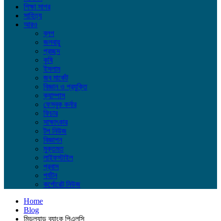
শিক্ষা সাগর
সাহিত্য
আরও
ব্লগ
জলবায়ু
প্রচ্ছদ
কৃষি
ইসলাম
জব মার্কেট
বিজ্ঞান ও প্রযুক্তি
ক্যাম্পাস
ফেসবুক কর্নার
ফিচার
সাক্ষাৎকার
টপ নিউজ
বিজ্ঞাপন
মুক্তমত
লাইফস্টাইল
প্রবাস
পর্যটন
কর্পোরেট নিউজ
Home
Blog
মিডল্যান্ড ব্যাংক পিএলসি