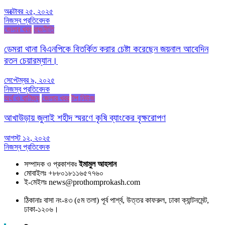
অক্টোবর ২৫, ২০২৫
নিজস্ব প্রতিবেদক
জেলার খবর
রাজনীতি
ডেমরা থানা বিএনপিকে বিতর্কিত করার চেষ্টা করেছেন জয়নাল আবেদিন
রতন চেয়ারম্যান।
সেপ্টেম্বর ৯, ২০২৫
নিজস্ব প্রতিবেদক
অর্থ ও বাণিজ্য
জেলার খবর
টপ নিউজ
আখাউড়ায় জুলাই শহীদ স্মরণে কৃষি ব্যাংকের বৃক্ষরোপণ
আগস্ট ১২, ২০২৫
নিজস্ব প্রতিবেদক
সম্পাদক ও প্রকাশকঃ
ইমামুল আহসান
মোবাইলঃ +৮৮০১৮১১৬৫৭৭৬০
ই-মেইলঃ news@prothomprokash.com
ঠিকানাঃ বাসা নং-৪৩ (৫ম তলা) পূর্ব পার্শ্ব, উত্তর কাফরুল, ঢাকা ক্যান্টনমেন্ট,
ঢাকা-১২০৬।