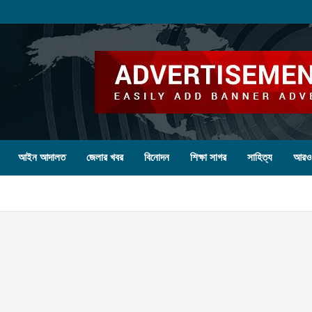
আইন আদালত
জেলার খবর
বিনোদন
শিক্ষা সাগর
সাহিত্য
আরও