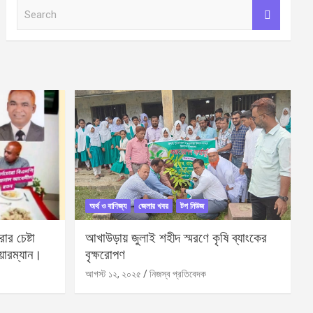
S
e
a
r
c
h
অর্থ ও বাণিজ্য
জেলার খবর
টপ নিউজ
র চেষ্টা
আখাউড়ায় জুলাই শহীদ স্মরণে কৃষি ব্যাংকের
য়ারম্যান।
বৃক্ষরোপণ
আগস্ট ১২, ২০২৫
নিজস্ব প্রতিবেদক