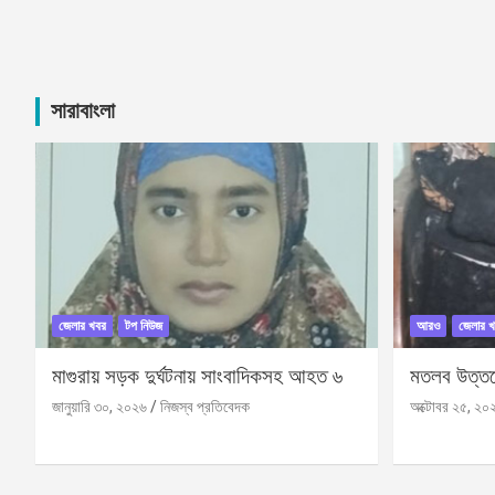
সারাবাংলা
জেলার খবর
টপ নিউজ
আরও
জেলার খ
মাগুরায় সড়ক দুর্ঘটনায় সাংবাদিকসহ আহত ৬
মতলব উত্তরে
জানুয়ারি ৩০, ২০২৬
নিজস্ব প্রতিবেদক
অক্টোবর ২৫, ২০