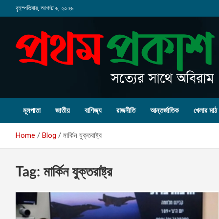
Skip
বৃহস্পতিবার, আগস্ট ৬, ২০২৬
to
content
মূলপাতা
জাতীয়
বাণিজ্য
রাজনীতি
আন্তর্জাতিক
খেলার মাঠ
Home
Blog
মার্কিন যুক্তরাষ্ট্র
Tag:
মার্কিন যুক্তরাষ্ট্র