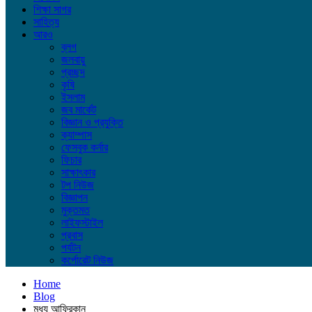
শিক্ষা সাগর
সাহিত্য
আরও
ব্লগ
জলবায়ু
প্রচ্ছদ
কৃষি
ইসলাম
জব মার্কেট
বিজ্ঞান ও প্রযুক্তি
ক্যাম্পাস
ফেসবুক কর্নার
ফিচার
সাক্ষাৎকার
টপ নিউজ
বিজ্ঞাপন
মুক্তমত
লাইফস্টাইল
প্রবাস
পর্যটন
কর্পোরেট নিউজ
Home
Blog
মধ্য আফ্রিকান