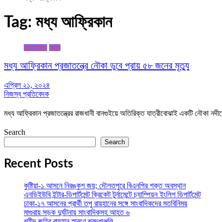
Tag:
মধ্য আফ্রিকান
আন্তর্জাতিক
জাতীয়
মধ্য আফ্রিকান প্রজাতন্ত্রে নৌকা ডুবে প্রায় ৫৮ জনের মৃত্যু
এপ্রিল ২১, ২০২৪
নিজস্ব প্রতিবেদক
মধ্য আফ্রিকান প্রজাতন্ত্রের রাজধানী বানগুইয়ে অতিরিক্ত যাত্রীবোঝাই একটি নৌকা ন
Search
Search
Recent Posts
কুষ্টিয়া-১ আসনে নিরঙ্কুশ জয়; দৌলতপুরে বিএনপির শক্ত অবস্থান
এনডিইউবি ইন্টার-ডিপার্টমেন্ট ক্রিকেট টুর্নামেন্টে চ্যাম্পিয়ন ইংলিশ ডিপার্টমেন্ট
ঢাকা-১৭ আসনের প্রার্থী তপু রায়হানের সঙ্গে সাংবাদিকদের মতবিনিময়
মাগুরায় সড়ক দুর্ঘটনায় সাংবাদিকসহ আহত ৬
শহীদ জহির রায়হান স্মরণে শ্রদ্ধাঞ্জলি