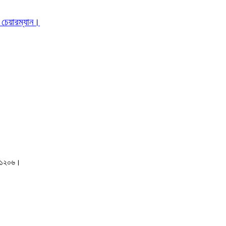
 চেয়ারম্যান।
াকা-১২০৬।