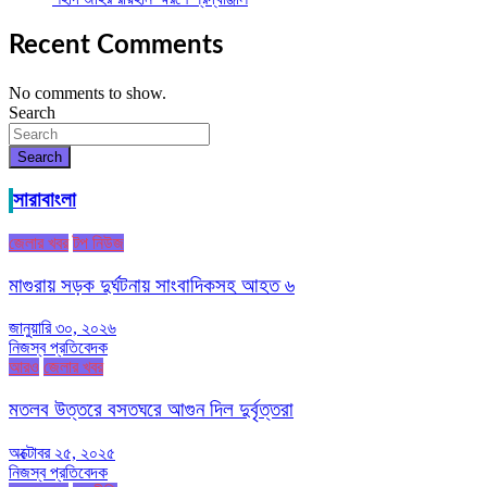
Recent Comments
No comments to show.
Search
Search
সারাবাংলা
জেলার খবর
টপ নিউজ
মাগুরায় সড়ক দুর্ঘটনায় সাংবাদিকসহ আহত ৬
জানুয়ারি ৩০, ২০২৬
নিজস্ব প্রতিবেদক
আরও
জেলার খবর
মতলব উত্তরে বসতঘরে আগুন দিল দুর্বৃত্তরা
অক্টোবর ২৫, ২০২৫
নিজস্ব প্রতিবেদক