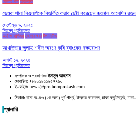
জেলার খবর
রাজনীতি
ডেমরা থানা বিএনপিকে বিতর্কিত করার চেষ্টা করেছেন জয়নাল আবেদিন রতন
সেপ্টেম্বর ৯, ২০২৫
নিজস্ব প্রতিবেদক
অর্থ ও বাণিজ্য
জেলার খবর
টপ নিউজ
আখাউড়ায় জুলাই শহীদ স্মরণে কৃষি ব্যাংকের বৃক্ষরোপণ
আগস্ট ১২, ২০২৫
নিজস্ব প্রতিবেদক
সম্পাদক ও প্রকাশকঃ
ইমামুল আহসান
মোবাইলঃ +৮৮০১৮১১৬৫৭৭৬০
ই-মেইলঃ news@prothomprokash.com
ঠিকানাঃ বাসা নং-৪৩ (৫ম তলা) পূর্ব পার্শ্ব, উত্তর কাফরুল, ঢাকা ক্যান্টনমেন্ট, ঢ
গ্যালারি