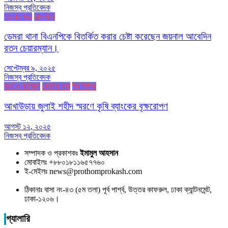
নিজস্ব প্রতিবেদক
জেলার খবর
রাজনীতি
ডেমরা থানা বিএনপিকে বিতর্কিত করার চেষ্টা করেছেন জয়নাল আবেদিন
রতন চেয়ারম্যান।
সেপ্টেম্বর ৯, ২০২৫
নিজস্ব প্রতিবেদক
অর্থ ও বাণিজ্য
জেলার খবর
টপ নিউজ
আখাউড়ায় জুলাই শহীদ স্মরণে কৃষি ব্যাংকের বৃক্ষরোপণ
আগস্ট ১২, ২০২৫
নিজস্ব প্রতিবেদক
সম্পাদক ও প্রকাশকঃ
ইমামুল আহসান
মোবাইলঃ +৮৮০১৮১১৬৫৭৭৬০
ই-মেইলঃ news@prothomprokash.com
ঠিকানাঃ বাসা নং-৪৩ (৫ম তলা) পূর্ব পার্শ্ব, উত্তর কাফরুল, ঢাকা ক্যান্টনমেন্ট,
ঢাকা-১২০৬।
গ্যালারি