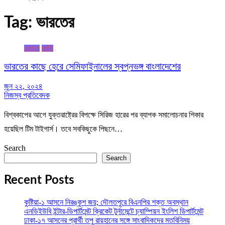
Tag:
ভারতের
খেলাধুলা
জাতীয়
ভারতের কাছে হেরে সেমিফাইনালের স্বপ্নভঙ্গ বাংলাদেশের
জুন ২২, ২০২৪
নিজস্ব প্রতিবেদক
বিশ্বকাপের আগে যুক্তরাষ্ট্রের বিপক্ষে সিরিজ হারের পর ব্যাপক সমালোচনার শিকার
হয়েছিল টিম টাইগার্স। তবে সবকিছুকে পিছনে…
Search
Search
Recent Posts
কুষ্টিয়া-১ আসনে নিরঙ্কুশ জয়; দৌলতপুরে বিএনপির শক্ত অবস্থান
এনডিইউবি ইন্টার-ডিপার্টমেন্ট ক্রিকেট টুর্নামেন্টে চ্যাম্পিয়ন ইংলিশ ডিপার্টমেন্ট
ঢাকা-১৭ আসনের প্রার্থী তপু রায়হানের সঙ্গে সাংবাদিকদের মতবিনিময়