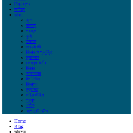
শিক্ষা সাগর
সাহিত্য
আরও
ব্লগ
জলবায়ু
প্রচ্ছদ
কৃষি
ইসলাম
জব মার্কেট
বিজ্ঞান ও প্রযুক্তি
ক্যাম্পাস
ফেসবুক কর্নার
ফিচার
সাক্ষাৎকার
টপ নিউজ
বিজ্ঞাপন
মুক্তমত
লাইফস্টাইল
প্রবাস
পর্যটন
কর্পোরেট নিউজ
Home
Blog
ভারতের