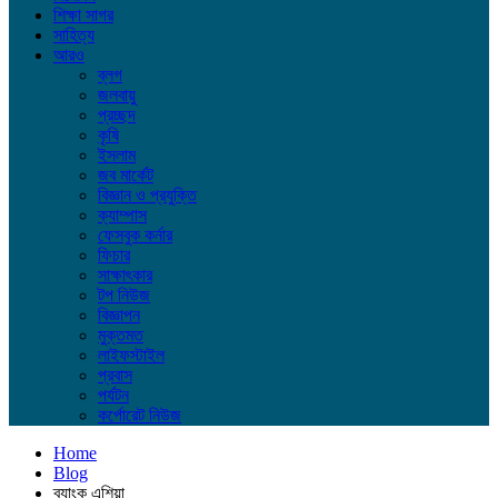
শিক্ষা সাগর
সাহিত্য
আরও
ব্লগ
জলবায়ু
প্রচ্ছদ
কৃষি
ইসলাম
জব মার্কেট
বিজ্ঞান ও প্রযুক্তি
ক্যাম্পাস
ফেসবুক কর্নার
ফিচার
সাক্ষাৎকার
টপ নিউজ
বিজ্ঞাপন
মুক্তমত
লাইফস্টাইল
প্রবাস
পর্যটন
কর্পোরেট নিউজ
Home
Blog
ব্যাংক এশিয়া