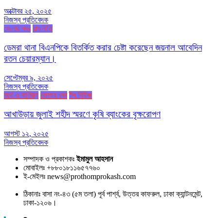
অক্টোবর ২৫, ২০২৫
নিজস্ব প্রতিবেদক
জেলার খবর
রাজনীতি
ডেমরা থানা বিএনপিকে বিতর্কিত করার চেষ্টা করেছেন জয়নাল আবেদিন
রতন চেয়ারম্যান।
সেপ্টেম্বর ৯, ২০২৫
নিজস্ব প্রতিবেদক
অর্থ ও বাণিজ্য
জেলার খবর
টপ নিউজ
আখাউড়ায় জুলাই শহীদ স্মরণে কৃষি ব্যাংকের বৃক্ষরোপণ
আগস্ট ১২, ২০২৫
নিজস্ব প্রতিবেদক
সম্পাদক ও প্রকাশকঃ
ইমামুল আহসান
মোবাইলঃ +৮৮০১৮১১৬৫৭৭৬০
ই-মেইলঃ news@prothomprokash.com
ঠিকানাঃ বাসা নং-৪৩ (৫ম তলা) পূর্ব পার্শ্ব, উত্তর কাফরুল, ঢাকা ক্যান্টনমেন্ট,
ঢাকা-১২০৬।