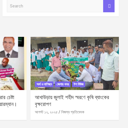
S
e
a
r
c
h
অর্থ ও বাণিজ্য
জেলার খবর
টপ নিউজ
র চেষ্টা
আখাউড়ায় জুলাই শহীদ স্মরণে কৃষি ব্যাংকের
য়ারম্যান।
বৃক্ষরোপণ
আগস্ট ১২, ২০২৫
নিজস্ব প্রতিবেদক