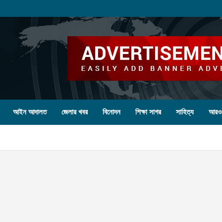
আইন আদালত
জেলার খবর
বিনোদন
শিক্ষা সাগর
সাহিত্য
আরও