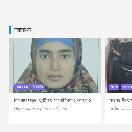
সারাবাংলা
জেলার খবর
টপ নিউজ
আরও
জেলার খ
মাগুরায় সড়ক দুর্ঘটনায় সাংবাদিকসহ আহত ৬
মতলব উত্তরে
জানুয়ারি ৩০, ২০২৬
নিজস্ব প্রতিবেদক
অক্টোবর ২৫, ২০