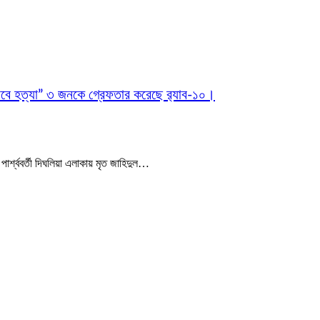
ভাবে হত্যা” ৩ জনকে গ্রেফতার করেছে র‌্যাব-১০।
 পার্শ্ববর্তী দিঘলিয়া এলাকায় মৃত জাহিদুল…