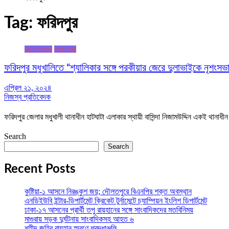
Tag:
ফরিদপুর
আইন আদালত
জেলার খবর
ফরিদপুর মধুখালিতে “শ্যালিকার সঙ্গে পরকীয়ার জেরে দুলাভাইকে নৃশংস
এপ্রিল ২১, ২০২৪
নিজস্ব প্রতিবেদক
ফরিদপুর জেলার মধুখালী থানাধীন হাটঘাটা এলাকার স্থায়ী বাসিন্দা নিজামউদ্দিন একই থানাধীন
Search
Search
Recent Posts
কুষ্টিয়া-১ আসনে নিরঙ্কুশ জয়; দৌলতপুরে বিএনপির শক্ত অবস্থান
এনডিইউবি ইন্টার-ডিপার্টমেন্ট ক্রিকেট টুর্নামেন্টে চ্যাম্পিয়ন ইংলিশ ডিপার্টমেন্ট
ঢাকা-১৭ আসনের প্রার্থী তপু রায়হানের সঙ্গে সাংবাদিকদের মতবিনিময়
মাগুরায় সড়ক দুর্ঘটনায় সাংবাদিকসহ আহত ৬
শহীদ জহির রায়হান স্মরণে শ্রদ্ধাঞ্জলি