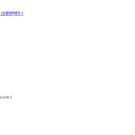
 চেয়ারম্যান।
াকা-১২০৬।