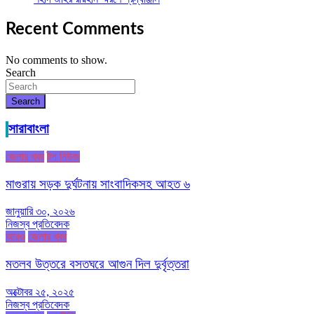
Recent Comments
No comments to show.
Search
Search
সারাবাংলা
জেলার খবর
টপ নিউজ
মাগুরায় সড়ক দুর্ঘটনায় সাংবাদিকসহ আহত ৬
জানুয়ারি ৩০, ২০২৬
নিজস্ব প্রতিবেদক
আরও
জেলার খবর
মতলব উত্তরে বসতঘরে আগুন দিল দুর্বৃত্তরা
অক্টোবর ২৫, ২০২৫
নিজস্ব প্রতিবেদক