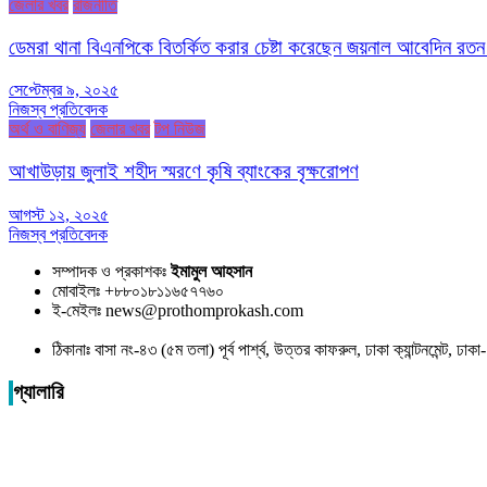
জেলার খবর
রাজনীতি
ডেমরা থানা বিএনপিকে বিতর্কিত করার চেষ্টা করেছেন জয়নাল আবেদিন রতন
সেপ্টেম্বর ৯, ২০২৫
নিজস্ব প্রতিবেদক
অর্থ ও বাণিজ্য
জেলার খবর
টপ নিউজ
আখাউড়ায় জুলাই শহীদ স্মরণে কৃষি ব্যাংকের বৃক্ষরোপণ
আগস্ট ১২, ২০২৫
নিজস্ব প্রতিবেদক
সম্পাদক ও প্রকাশকঃ
ইমামুল আহসান
মোবাইলঃ +৮৮০১৮১১৬৫৭৭৬০
ই-মেইলঃ news@prothomprokash.com
ঠিকানাঃ বাসা নং-৪৩ (৫ম তলা) পূর্ব পার্শ্ব, উত্তর কাফরুল, ঢাকা ক্যান্টনমেন্ট, ঢ
গ্যালারি