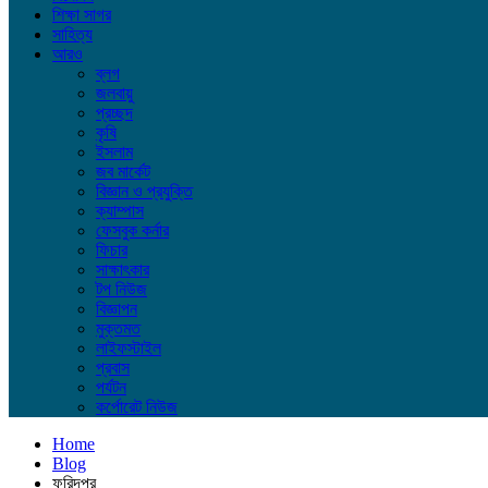
শিক্ষা সাগর
সাহিত্য
আরও
ব্লগ
জলবায়ু
প্রচ্ছদ
কৃষি
ইসলাম
জব মার্কেট
বিজ্ঞান ও প্রযুক্তি
ক্যাম্পাস
ফেসবুক কর্নার
ফিচার
সাক্ষাৎকার
টপ নিউজ
বিজ্ঞাপন
মুক্তমত
লাইফস্টাইল
প্রবাস
পর্যটন
কর্পোরেট নিউজ
Home
Blog
ফরিদপুর