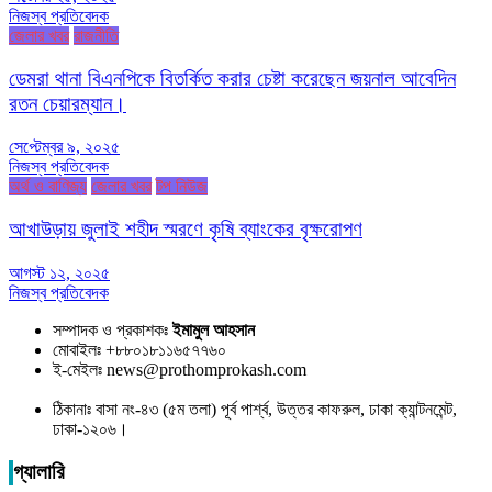
নিজস্ব প্রতিবেদক
জেলার খবর
রাজনীতি
ডেমরা থানা বিএনপিকে বিতর্কিত করার চেষ্টা করেছেন জয়নাল আবেদিন
রতন চেয়ারম্যান।
সেপ্টেম্বর ৯, ২০২৫
নিজস্ব প্রতিবেদক
অর্থ ও বাণিজ্য
জেলার খবর
টপ নিউজ
আখাউড়ায় জুলাই শহীদ স্মরণে কৃষি ব্যাংকের বৃক্ষরোপণ
আগস্ট ১২, ২০২৫
নিজস্ব প্রতিবেদক
সম্পাদক ও প্রকাশকঃ
ইমামুল আহসান
মোবাইলঃ +৮৮০১৮১১৬৫৭৭৬০
ই-মেইলঃ news@prothomprokash.com
ঠিকানাঃ বাসা নং-৪৩ (৫ম তলা) পূর্ব পার্শ্ব, উত্তর কাফরুল, ঢাকা ক্যান্টনমেন্ট,
ঢাকা-১২০৬।
গ্যালারি