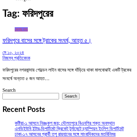
Tag:
ফরিদপুরের
জেলার খবর
ফরিদপুরে বাসের সঙ্গে ট্রাকের সংঘর্ষ, আহত ৫।
মে ১০, ২০২৪
নিজস্ব প্রতিবেদক
ফরিদপুরের নগরকান্দায় গোল্ডেন লাইন বাসের সঙ্গে দাঁড়িয়ে থাকা মালবোঝাই একটি ট্রকের
সংঘর্ষে অন্তত ৫ জন আহত…
Search
Search
Recent Posts
কুষ্টিয়া-১ আসনে নিরঙ্কুশ জয়; দৌলতপুরে বিএনপির শক্ত অবস্থান
এনডিইউবি ইন্টার-ডিপার্টমেন্ট ক্রিকেট টুর্নামেন্টে চ্যাম্পিয়ন ইংলিশ ডিপার্টমেন্ট
ঢাকা-১৭ আসনের প্রার্থী তপু রায়হানের সঙ্গে সাংবাদিকদের মতবিনিময়