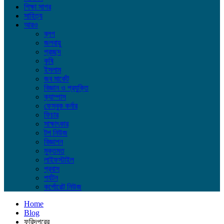
শিক্ষা সাগর
সাহিত্য
আরও
ব্লগ
জলবায়ু
প্রচ্ছদ
কৃষি
ইসলাম
জব মার্কেট
বিজ্ঞান ও প্রযুক্তি
ক্যাম্পাস
ফেসবুক কর্নার
ফিচার
সাক্ষাৎকার
টপ নিউজ
বিজ্ঞাপন
মুক্তমত
লাইফস্টাইল
প্রবাস
পর্যটন
কর্পোরেট নিউজ
Home
Blog
ফরিদপুরের