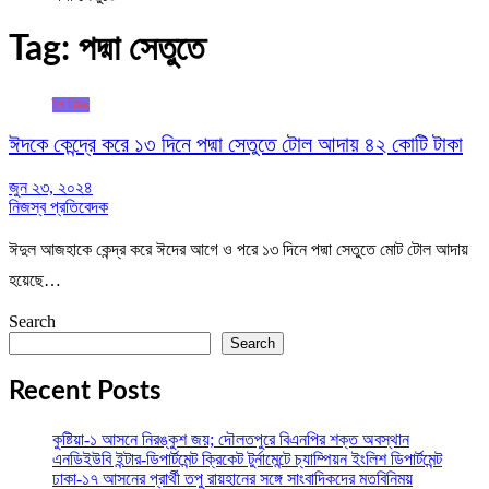
Tag:
পদ্মা সেতুতে
টপ নিউজ
ঈদকে কেন্দ্রে করে ১৩ দিনে পদ্মা সেতুতে টোল আদায় ৪২ কোটি টাকা
জুন ২৩, ২০২৪
নিজস্ব প্রতিবেদক
ঈদুল আজহাকে কেন্দ্র করে ঈদের আগে ও পরে ১৩ দিনে পদ্মা সেতুতে মোট টোল আদায়
হয়েছে…
Search
Search
Recent Posts
কুষ্টিয়া-১ আসনে নিরঙ্কুশ জয়; দৌলতপুরে বিএনপির শক্ত অবস্থান
এনডিইউবি ইন্টার-ডিপার্টমেন্ট ক্রিকেট টুর্নামেন্টে চ্যাম্পিয়ন ইংলিশ ডিপার্টমেন্ট
ঢাকা-১৭ আসনের প্রার্থী তপু রায়হানের সঙ্গে সাংবাদিকদের মতবিনিময়