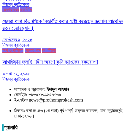
নিজস্ব প্রতিবেদক
জেলার খবর
রাজনীতি
ডেমরা থানা বিএনপিকে বিতর্কিত করার চেষ্টা করেছেন জয়নাল আবেদিন
রতন চেয়ারম্যান।
সেপ্টেম্বর ৯, ২০২৫
নিজস্ব প্রতিবেদক
অর্থ ও বাণিজ্য
জেলার খবর
টপ নিউজ
আখাউড়ায় জুলাই শহীদ স্মরণে কৃষি ব্যাংকের বৃক্ষরোপণ
আগস্ট ১২, ২০২৫
নিজস্ব প্রতিবেদক
সম্পাদক ও প্রকাশকঃ
ইমামুল আহসান
মোবাইলঃ +৮৮০১৮১১৬৫৭৭৬০
ই-মেইলঃ news@prothomprokash.com
ঠিকানাঃ বাসা নং-৪৩ (৫ম তলা) পূর্ব পার্শ্ব, উত্তর কাফরুল, ঢাকা ক্যান্টনমেন্ট,
ঢাকা-১২০৬।
গ্যালারি