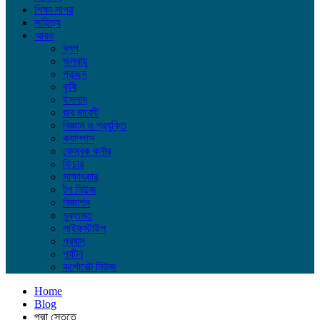
শিক্ষা সাগর
সাহিত্য
আরও
ব্লগ
জলবায়ু
প্রচ্ছদ
কৃষি
ইসলাম
জব মার্কেট
বিজ্ঞান ও প্রযুক্তি
ক্যাম্পাস
ফেসবুক কর্নার
ফিচার
সাক্ষাৎকার
টপ নিউজ
বিজ্ঞাপন
মুক্তমত
লাইফস্টাইল
প্রবাস
পর্যটন
কর্পোরেট নিউজ
Home
Blog
পদ্মা সেতুতে