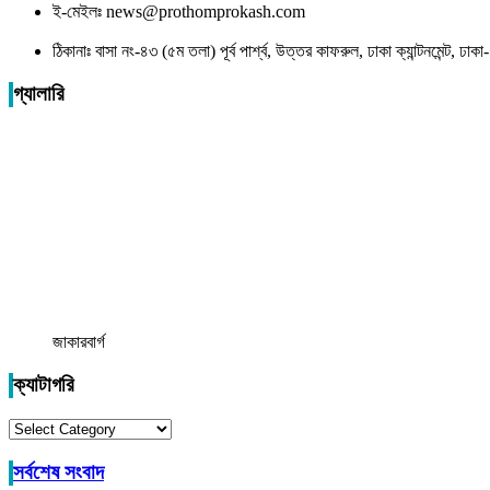
ই-মেইলঃ news@prothomprokash.com
ঠিকানাঃ বাসা নং-৪৩ (৫ম তলা) পূর্ব পার্শ্ব, উত্তর কাফরুল, ঢাকা ক্যান্টনমেন্ট, ঢ
গ্যালারি
জাকারবার্গ
ক্যাটাগরি
ক্যাটাগরি
সর্বশেষ সংবাদ