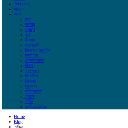
শিক্ষা সাগর
সাহিত্য
আরও
ব্লগ
জলবায়ু
প্রচ্ছদ
কৃষি
ইসলাম
জব মার্কেট
বিজ্ঞান ও প্রযুক্তি
ক্যাম্পাস
ফেসবুক কর্নার
ফিচার
সাক্ষাৎকার
টপ নিউজ
বিজ্ঞাপন
মুক্তমত
লাইফস্টাইল
প্রবাস
পর্যটন
কর্পোরেট নিউজ
Home
Blog
নির্বাচন