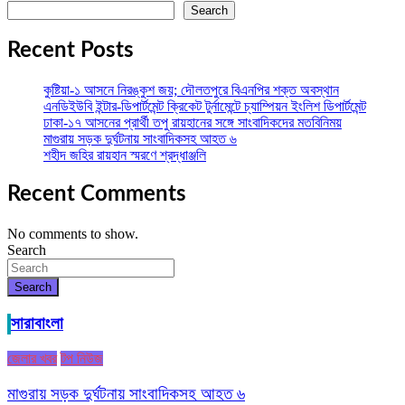
Search
Recent Posts
কুষ্টিয়া-১ আসনে নিরঙ্কুশ জয়; দৌলতপুরে বিএনপির শক্ত অবস্থান
এনডিইউবি ইন্টার-ডিপার্টমেন্ট ক্রিকেট টুর্নামেন্টে চ্যাম্পিয়ন ইংলিশ ডিপার্টমেন্ট
ঢাকা-১৭ আসনের প্রার্থী তপু রায়হানের সঙ্গে সাংবাদিকদের মতবিনিময়
মাগুরায় সড়ক দুর্ঘটনায় সাংবাদিকসহ আহত ৬
শহীদ জহির রায়হান স্মরণে শ্রদ্ধাঞ্জলি
Recent Comments
No comments to show.
Search
Search
সারাবাংলা
জেলার খবর
টপ নিউজ
মাগুরায় সড়ক দুর্ঘটনায় সাংবাদিকসহ আহত ৬