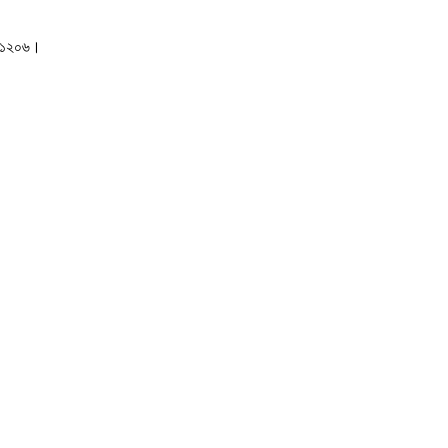
াকা-১২০৬।