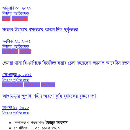
জানুয়ারি ৩০, ২০২৬
নিজস্ব প্রতিবেদক
আরও
জেলার খবর
মতলব উত্তরে বসতঘরে আগুন দিল দুর্বৃত্তরা
অক্টোবর ২৫, ২০২৫
নিজস্ব প্রতিবেদক
জেলার খবর
রাজনীতি
ডেমরা থানা বিএনপিকে বিতর্কিত করার চেষ্টা করেছেন জয়নাল আবেদিন রতন
সেপ্টেম্বর ৯, ২০২৫
নিজস্ব প্রতিবেদক
অর্থ ও বাণিজ্য
জেলার খবর
টপ নিউজ
আখাউড়ায় জুলাই শহীদ স্মরণে কৃষি ব্যাংকের বৃক্ষরোপণ
আগস্ট ১২, ২০২৫
নিজস্ব প্রতিবেদক
সম্পাদক ও প্রকাশকঃ
ইমামুল আহসান
মোবাইলঃ +৮৮০১৮১১৬৫৭৭৬০