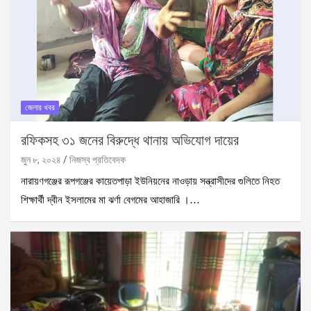
জেলার খবর
রফিকসহ ৩১ জনের বিরুদ্ধে থানায় অভিযোগ দায়ের
জুন ৮, ২০২৪
নিজস্ব প্রতিবেদক
নারায়ণগঞ্জের রূপগঞ্জের কায়েতপাড়া ইউনিয়নের নাওড়ায় সন্ত্রাসীদের গুলিতে নিহত
শিক্ষার্থী দ্বীন ইসলামের মা ঝর্ণা বেগমের আহাজারি ।…