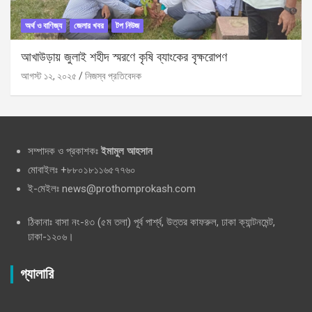
অর্থ ও বাণিজ্য
জেলার খবর
টপ নিউজ
আখাউড়ায় জুলাই শহীদ স্মরণে কৃষি ব্যাংকের বৃক্ষরোপণ
আগস্ট ১২, ২০২৫
নিজস্ব প্রতিবেদক
সম্পাদক ও প্রকাশকঃ
ইমামুল আহসান
মোবাইলঃ +৮৮০১৮১১৬৫৭৭৬০
ই-মেইলঃ news@prothomprokash.com
ঠিকানাঃ বাসা নং-৪৩ (৫ম তলা) পূর্ব পার্শ্ব, উত্তর কাফরুল, ঢাকা ক্যান্টনমেন্ট,
ঢাকা-১২০৬।
গ্যালারি