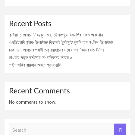
Recent Posts
কুষ্টিয়া-১ আসনে নিরঙ্কুশ জয়; দৌলতপুরে বিএনপির শক্ত অবস্থান
এনডিইউবি ইন্টার-ডিপার্টমেন্ট ক্রিকেট টুর্নামেন্টে চ্যাম্পিয়ন ইংলিশ ডিপার্টমেন্ট
ঢাকা-১৭ আসনের প্রার্থী তপু রায়হানের সঙ্গে সাংবাদিকদের মতবিনিময়
মাগুরায় সড়ক দুর্ঘটনায় সাংবাদিকসহ আহত ৬
শহীদ জহির রায়হান স্মরণে শ্রদ্ধাঞ্জলি
Recent Comments
No comments to show.
S
e