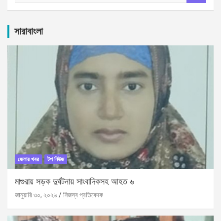
a
r
c
সারাবাংলা
h
জেলার খবর
টপ নিউজ
মাগুরায় সড়ক দুর্ঘটনায় সাংবাদিকসহ আহত ৬
জানুয়ারি ৩০, ২০২৬
নিজস্ব প্রতিবেদক