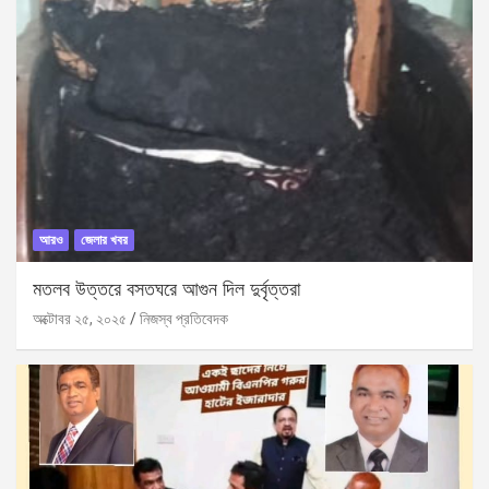
আরও
জেলার খবর
মতলব উত্তরে বসতঘরে আগুন দিল দুর্বৃত্তরা
অক্টোবর ২৫, ২০২৫
নিজস্ব প্রতিবেদক