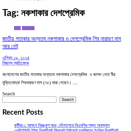
Tag:
নকশাকার দেশপ্রেমিক
জাতীয়
জেলার খবর
জাতীয় পতাকার অন্যতম নকশাকার ও দেশপ্রেমিক শিব নারায়ণ দাস
আর নেই
এপ্রিল ১৯, ২০২৪
নিজস্ব প্রতিবেদক
বাংলাদেশের জাতীয় পতাকার অন্যতম নকশাকার দেশপ্রেমিক ও জাসদ নেতা বীর
মুক্তিযোদ্ধা শিবনারায়ণ দাস (৭৮) মারা গেছেন। …
Search
Search
Recent Posts
কুষ্টিয়া-১ আসনে নিরঙ্কুশ জয়; দৌলতপুরে বিএনপির শক্ত অবস্থান
এনডিইউবি ইন্টার-ডিপার্টমেন্ট ক্রিকেট টুর্নামেন্টে চ্যাম্পিয়ন ইংলিশ ডিপার্টমেন্ট