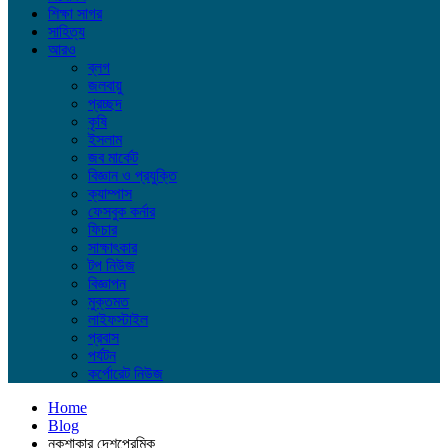
শিক্ষা সাগর
সাহিত্য
আরও
ব্লগ
জলবায়ু
প্রচ্ছদ
কৃষি
ইসলাম
জব মার্কেট
বিজ্ঞান ও প্রযুক্তি
ক্যাম্পাস
ফেসবুক কর্নার
ফিচার
সাক্ষাৎকার
টপ নিউজ
বিজ্ঞাপন
মুক্তমত
লাইফস্টাইল
প্রবাস
পর্যটন
কর্পোরেট নিউজ
Home
Blog
নকশাকার দেশপ্রেমিক