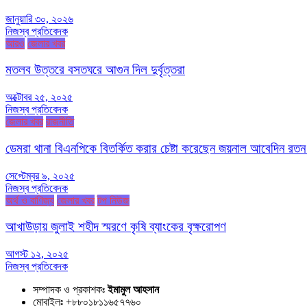
জানুয়ারি ৩০, ২০২৬
নিজস্ব প্রতিবেদক
আরও
জেলার খবর
মতলব উত্তরে বসতঘরে আগুন দিল দুর্বৃত্তরা
অক্টোবর ২৫, ২০২৫
নিজস্ব প্রতিবেদক
জেলার খবর
রাজনীতি
ডেমরা থানা বিএনপিকে বিতর্কিত করার চেষ্টা করেছেন জয়নাল আবেদিন রতন
সেপ্টেম্বর ৯, ২০২৫
নিজস্ব প্রতিবেদক
অর্থ ও বাণিজ্য
জেলার খবর
টপ নিউজ
আখাউড়ায় জুলাই শহীদ স্মরণে কৃষি ব্যাংকের বৃক্ষরোপণ
আগস্ট ১২, ২০২৫
নিজস্ব প্রতিবেদক
সম্পাদক ও প্রকাশকঃ
ইমামুল আহসান
মোবাইলঃ +৮৮০১৮১১৬৫৭৭৬০