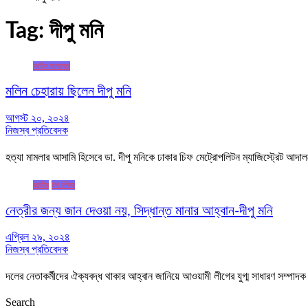
Tag:
দীপু মনি
আইন আদালত
মলিন চেহারায় ছিলেন দীপু মনি
আগস্ট ২০, ২০২৪
নিজস্ব প্রতিবেদক
হত্যা মামলার আসামি হিসেবে ডা. দীপু মনিকে ঢাকার চিফ মেট্রোপলিটন ম্যাজিস্ট্রেট আ
জাতীয়
টপ নিউজ
নেত্রীর জন্য জান দেওয়া নয়, সিদ্ধান্ত মানার আহ্বান-দীপু মনি
এপ্রিল ২৯, ২০২৪
নিজস্ব প্রতিবেদক
দলের নেতাকর্মীদের ঐক্যবদ্ধ থাকার আহ্বান জানিয়ে আওয়ামী লীগের যুগ্ম সাধারণ সম্পাদক
Search