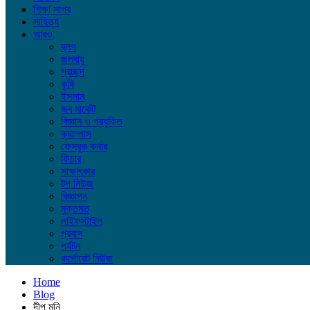
শিক্ষা সাগর
সাহিত্য
আরও
ব্লগ
জলবায়ু
প্রচ্ছদ
কৃষি
ইসলাম
জব মার্কেট
বিজ্ঞান ও প্রযুক্তি
ক্যাম্পাস
ফেসবুক কর্নার
ফিচার
সাক্ষাৎকার
টপ নিউজ
বিজ্ঞাপন
মুক্তমত
লাইফস্টাইল
প্রবাস
পর্যটন
কর্পোরেট নিউজ
Home
Blog
দীপু মনি