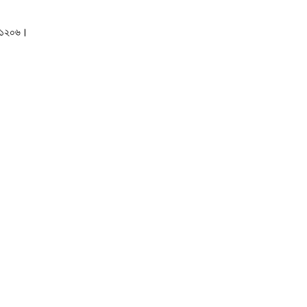
াকা-১২০৬।