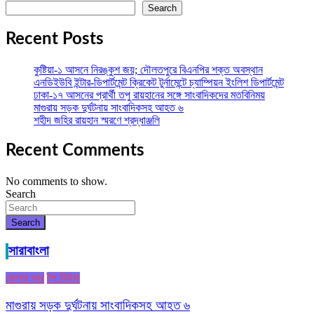
Search
Recent Posts
কুষ্টিয়া-১ আসনে নিরঙ্কুশ জয়; দৌলতপুরে বিএনপির শক্ত অবস্থান
এনডিইউবি ইন্টার-ডিপার্টমেন্ট ক্রিকেট টুর্নামেন্টে চ্যাম্পিয়ন ইংলিশ ডিপার্টমেন্ট
ঢাকা-১৭ আসনের প্রার্থী তপু রায়হানের সঙ্গে সাংবাদিকদের মতবিনিময়
মাগুরায় সড়ক দুর্ঘটনায় সাংবাদিকসহ আহত ৬
শহীদ জহির রায়হান স্মরণে শ্রদ্ধাঞ্জলি
Recent Comments
No comments to show.
Search
Search
সারাবাংলা
জেলার খবর
টপ নিউজ
মাগুরায় সড়ক দুর্ঘটনায় সাংবাদিকসহ আহত ৬