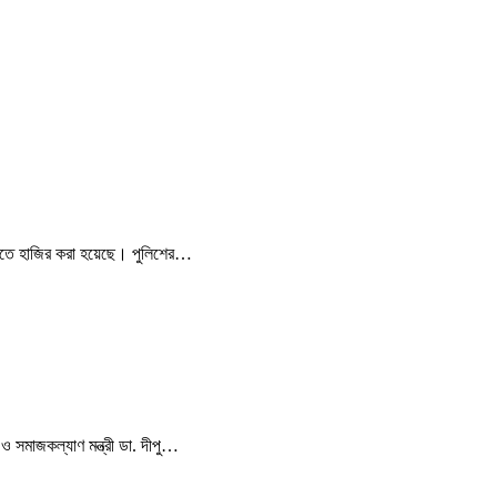
দালতে হাজির করা হয়েছে। পুলিশের…
 ও সমাজকল্যাণ মন্ত্রী ডা. দীপু…