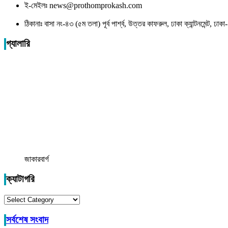
ই-মেইলঃ news@prothomprokash.com
ঠিকানাঃ বাসা নং-৪৩ (৫ম তলা) পূর্ব পার্শ্ব, উত্তর কাফরুল, ঢাকা ক্যান্টনমেন্ট, ঢ
গ্যালারি
জাকারবার্গ
ক্যাটাগরি
ক্যাটাগরি
সর্বশেষ সংবাদ