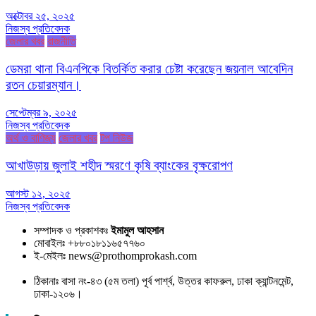
অক্টোবর ২৫, ২০২৫
নিজস্ব প্রতিবেদক
জেলার খবর
রাজনীতি
ডেমরা থানা বিএনপিকে বিতর্কিত করার চেষ্টা করেছেন জয়নাল আবেদিন
রতন চেয়ারম্যান।
সেপ্টেম্বর ৯, ২০২৫
নিজস্ব প্রতিবেদক
অর্থ ও বাণিজ্য
জেলার খবর
টপ নিউজ
আখাউড়ায় জুলাই শহীদ স্মরণে কৃষি ব্যাংকের বৃক্ষরোপণ
আগস্ট ১২, ২০২৫
নিজস্ব প্রতিবেদক
সম্পাদক ও প্রকাশকঃ
ইমামুল আহসান
মোবাইলঃ +৮৮০১৮১১৬৫৭৭৬০
ই-মেইলঃ news@prothomprokash.com
ঠিকানাঃ বাসা নং-৪৩ (৫ম তলা) পূর্ব পার্শ্ব, উত্তর কাফরুল, ঢাকা ক্যান্টনমেন্ট,
ঢাকা-১২০৬।