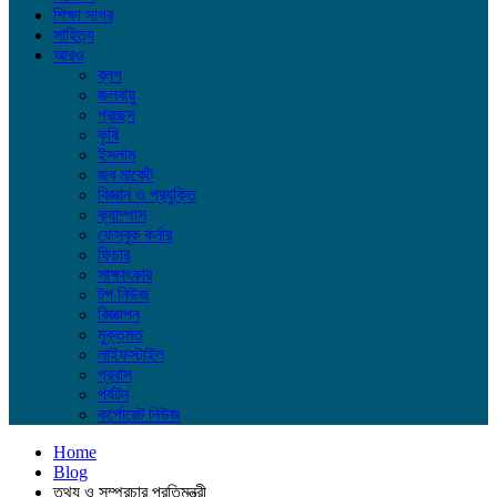
শিক্ষা সাগর
সাহিত্য
আরও
ব্লগ
জলবায়ু
প্রচ্ছদ
কৃষি
ইসলাম
জব মার্কেট
বিজ্ঞান ও প্রযুক্তি
ক্যাম্পাস
ফেসবুক কর্নার
ফিচার
সাক্ষাৎকার
টপ নিউজ
বিজ্ঞাপন
মুক্তমত
লাইফস্টাইল
প্রবাস
পর্যটন
কর্পোরেট নিউজ
Home
Blog
তথ্য ও সম্প্রচার প্রতিমন্ত্রী