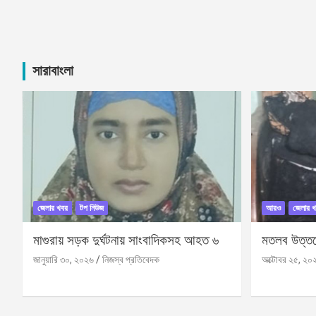
সারাবাংলা
জেলার খবর
টপ নিউজ
আরও
জেলার খ
মাগুরায় সড়ক দুর্ঘটনায় সাংবাদিকসহ আহত ৬
মতলব উত্তরে
জানুয়ারি ৩০, ২০২৬
নিজস্ব প্রতিবেদক
অক্টোবর ২৫, ২০