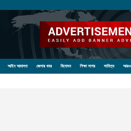
আইন আদালত
জেলার খবর
বিনোদন
শিক্ষা সাগর
সাহিত্য
আরও