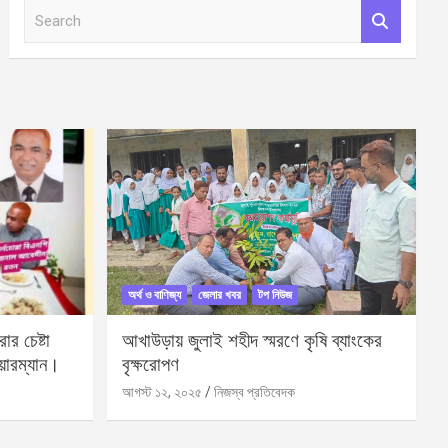
S
e
a
r
c
h
অর্থ ও বাণিজ্য
জেলার খবর
টপ নিউজ
র চেষ্টা
আখাউড়ায় জুলাই শহীদ স্মরণে কৃষি ব্যাংকের
য়ারম্যান।
বৃক্ষরোপণ
আগস্ট ১২, ২০২৫
নিজস্ব প্রতিবেদক