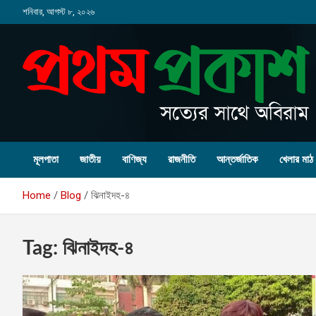
Skip
শনিবার, আগস্ট ৮, ২০২৬
to
content
মূলপাতা
জাতীয়
বাণিজ্য
রাজনীতি
আন্তর্জাতিক
খেলার মাঠ
Home
Blog
ঝিনাইদহ-৪
Tag:
ঝিনাইদহ-৪