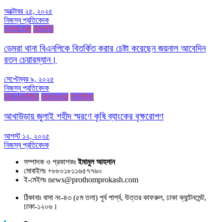
অক্টোবর ২৫, ২০২৫
নিজস্ব প্রতিবেদক
জেলার খবর
রাজনীতি
ডেমরা থানা বিএনপিকে বিতর্কিত করার চেষ্টা করেছেন জয়নাল আবেদিন
রতন চেয়ারম্যান।
সেপ্টেম্বর ৯, ২০২৫
নিজস্ব প্রতিবেদক
অর্থ ও বাণিজ্য
জেলার খবর
টপ নিউজ
আখাউড়ায় জুলাই শহীদ স্মরণে কৃষি ব্যাংকের বৃক্ষরোপণ
আগস্ট ১২, ২০২৫
নিজস্ব প্রতিবেদক
সম্পাদক ও প্রকাশকঃ
ইমামুল আহসান
মোবাইলঃ +৮৮০১৮১১৬৫৭৭৬০
ই-মেইলঃ news@prothomprokash.com
ঠিকানাঃ বাসা নং-৪৩ (৫ম তলা) পূর্ব পার্শ্ব, উত্তর কাফরুল, ঢাকা ক্যান্টনমেন্ট,
ঢাকা-১২০৬।