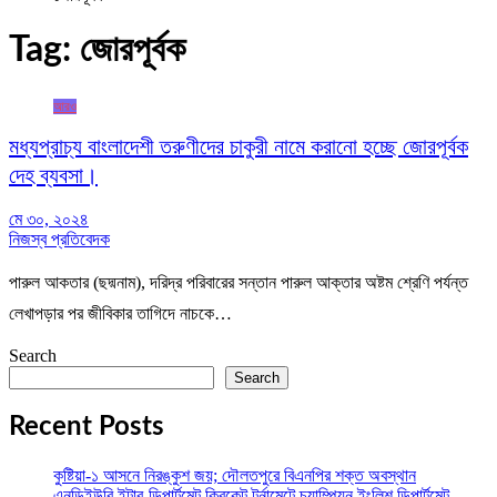
Tag:
জোরপূর্বক
আরও
মধ্যপ্রাচ্য বাংলাদেশী তরুণীদের চাকুরী নামে করানো হচ্ছে জোরপূর্বক
দেহ ব্যবসা।
মে ৩০, ২০২৪
নিজস্ব প্রতিবেদক
পারুল আকতার (ছদ্মনাম), দরিদ্র পরিবারের সন্তান পারুল আক্তার অষ্টম শ্রেণি পর্যন্ত
লেখাপড়ার পর জীবিকার তাগিদে নাচকে…
Search
Search
Recent Posts
কুষ্টিয়া-১ আসনে নিরঙ্কুশ জয়; দৌলতপুরে বিএনপির শক্ত অবস্থান
এনডিইউবি ইন্টার-ডিপার্টমেন্ট ক্রিকেট টুর্নামেন্টে চ্যাম্পিয়ন ইংলিশ ডিপার্টমেন্ট