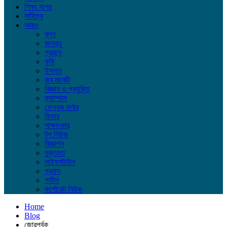
শিক্ষা সাগর
সাহিত্য
আরও
ব্লগ
জলবায়ু
প্রচ্ছদ
কৃষি
ইসলাম
জব মার্কেট
বিজ্ঞান ও প্রযুক্তি
ক্যাম্পাস
ফেসবুক কর্নার
ফিচার
সাক্ষাৎকার
টপ নিউজ
বিজ্ঞাপন
মুক্তমত
লাইফস্টাইল
প্রবাস
পর্যটন
কর্পোরেট নিউজ
Home
Blog
জোরপূর্বক