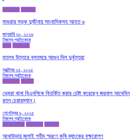
জেলার খবর
টপ নিউজ
মাগুরায় সড়ক দুর্ঘটনায় সাংবাদিকসহ আহত ৬
জানুয়ারি ৩০, ২০২৬
নিজস্ব প্রতিবেদক
আরও
জেলার খবর
মতলব উত্তরে বসতঘরে আগুন দিল দুর্বৃত্তরা
অক্টোবর ২৫, ২০২৫
নিজস্ব প্রতিবেদক
জেলার খবর
রাজনীতি
ডেমরা থানা বিএনপিকে বিতর্কিত করার চেষ্টা করেছেন জয়নাল আবেদিন
রতন চেয়ারম্যান।
সেপ্টেম্বর ৯, ২০২৫
নিজস্ব প্রতিবেদক
অর্থ ও বাণিজ্য
জেলার খবর
টপ নিউজ
আখাউড়ায় জুলাই শহীদ স্মরণে কৃষি ব্যাংকের বৃক্ষরোপণ