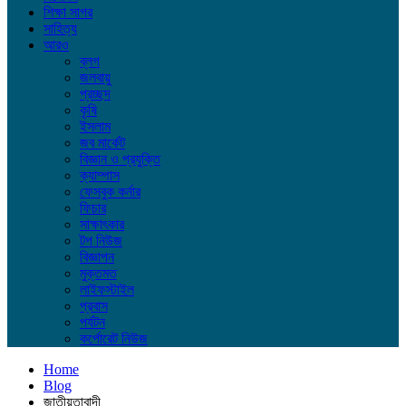
শিক্ষা সাগর
সাহিত্য
আরও
ব্লগ
জলবায়ু
প্রচ্ছদ
কৃষি
ইসলাম
জব মার্কেট
বিজ্ঞান ও প্রযুক্তি
ক্যাম্পাস
ফেসবুক কর্নার
ফিচার
সাক্ষাৎকার
টপ নিউজ
বিজ্ঞাপন
মুক্তমত
লাইফস্টাইল
প্রবাস
পর্যটন
কর্পোরেট নিউজ
Home
Blog
জাতীয়তাবাদী