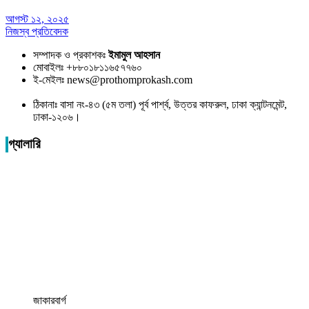
আগস্ট ১২, ২০২৫
নিজস্ব প্রতিবেদক
সম্পাদক ও প্রকাশকঃ
ইমামুল আহসান
মোবাইলঃ +৮৮০১৮১১৬৫৭৭৬০
ই-মেইলঃ news@prothomprokash.com
ঠিকানাঃ বাসা নং-৪৩ (৫ম তলা) পূর্ব পার্শ্ব, উত্তর কাফরুল, ঢাকা ক্যান্টনমেন্ট,
ঢাকা-১২০৬।
গ্যালারি
জাকারবার্গ