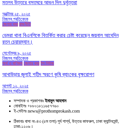
মতলব উত্তরে বসতঘরে আগুন দিল দুর্বৃত্তরা
অক্টোবর ২৫, ২০২৫
নিজস্ব প্রতিবেদক
জেলার খবর
রাজনীতি
ডেমরা থানা বিএনপিকে বিতর্কিত করার চেষ্টা করেছেন জয়নাল আবেদিন
রতন চেয়ারম্যান।
সেপ্টেম্বর ৯, ২০২৫
নিজস্ব প্রতিবেদক
অর্থ ও বাণিজ্য
জেলার খবর
টপ নিউজ
আখাউড়ায় জুলাই শহীদ স্মরণে কৃষি ব্যাংকের বৃক্ষরোপণ
আগস্ট ১২, ২০২৫
নিজস্ব প্রতিবেদক
সম্পাদক ও প্রকাশকঃ
ইমামুল আহসান
মোবাইলঃ +৮৮০১৮১১৬৫৭৭৬০
ই-মেইলঃ news@prothomprokash.com
ঠিকানাঃ বাসা নং-৪৩ (৫ম তলা) পূর্ব পার্শ্ব, উত্তর কাফরুল, ঢাকা ক্যান্টনমেন্ট,
ঢাকা-১২০৬।