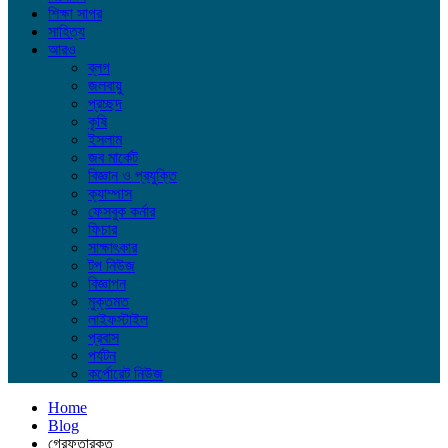
শিক্ষা সাগর
সাহিত্য
আরও
ব্লগ
জলবায়ু
প্রচ্ছদ
কৃষি
ইসলাম
জব মার্কেট
বিজ্ঞান ও প্রযুক্তি
ক্যাম্পাস
ফেসবুক কর্নার
ফিচার
সাক্ষাৎকার
টপ নিউজ
বিজ্ঞাপন
মুক্তমত
লাইফস্টাইল
প্রবাস
পর্যটন
কর্পোরেট নিউজ
Home
Blog
গ্রেফতারকৃত