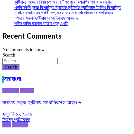
কুষ্টিয়া-১ আসনে নিরঙ্কুশ জয়; দৌলতপুরে বিএনপির শক্ত অবস্থান
এনডিইউবি ইন্টার-ডিপার্টমেন্ট ক্রিকেট টুর্নামেন্টে চ্যাম্পিয়ন ইংলিশ ডিপার্টমেন্ট
ঢাকা-১৭ আসনের প্রার্থী তপু রায়হানের সঙ্গে সাংবাদিকদের মতবিনিময়
মাগুরায় সড়ক দুর্ঘটনায় সাংবাদিকসহ আহত ৬
শহীদ জহির রায়হান স্মরণে শ্রদ্ধাঞ্জলি
Recent Comments
No comments to show.
Search
Search
সারাবাংলা
জেলার খবর
টপ নিউজ
মাগুরায় সড়ক দুর্ঘটনায় সাংবাদিকসহ আহত ৬
জানুয়ারি ৩০, ২০২৬
নিজস্ব প্রতিবেদক
আরও
জেলার খবর