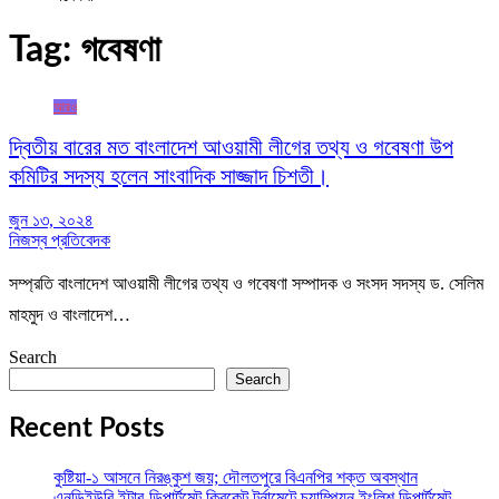
Tag:
গবেষণা
আরও
দ্বিতীয় বারের মত বাংলাদেশ আওয়ামী লীগের তথ্য ও গবেষণা উপ
কমিটির সদস্য হলেন সাংবাদিক সাজ্জাদ চিশতী।
জুন ১৩, ২০২৪
নিজস্ব প্রতিবেদক
সম্প্রতি বাংলাদেশ আওয়ামী লীগের তথ্য ও গবেষণা সম্পাদক ও সংসদ সদস্য ড. সেলিম
মাহমুদ ও বাংলাদেশ…
Search
Search
Recent Posts
কুষ্টিয়া-১ আসনে নিরঙ্কুশ জয়; দৌলতপুরে বিএনপির শক্ত অবস্থান
এনডিইউবি ইন্টার-ডিপার্টমেন্ট ক্রিকেট টুর্নামেন্টে চ্যাম্পিয়ন ইংলিশ ডিপার্টমেন্ট