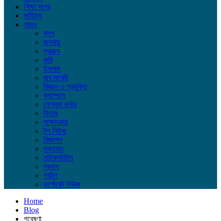
শিক্ষা সাগর
সাহিত্য
আরও
ব্লগ
জলবায়ু
প্রচ্ছদ
কৃষি
ইসলাম
জব মার্কেট
বিজ্ঞান ও প্রযুক্তি
ক্যাম্পাস
ফেসবুক কর্নার
ফিচার
সাক্ষাৎকার
টপ নিউজ
বিজ্ঞাপন
মুক্তমত
লাইফস্টাইল
প্রবাস
পর্যটন
কর্পোরেট নিউজ
Home
Blog
গবেষণা