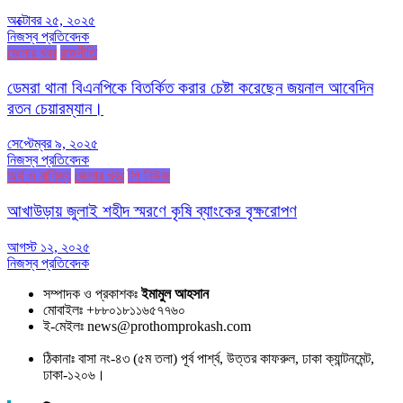
অক্টোবর ২৫, ২০২৫
নিজস্ব প্রতিবেদক
জেলার খবর
রাজনীতি
ডেমরা থানা বিএনপিকে বিতর্কিত করার চেষ্টা করেছেন জয়নাল আবেদিন
রতন চেয়ারম্যান।
সেপ্টেম্বর ৯, ২০২৫
নিজস্ব প্রতিবেদক
অর্থ ও বাণিজ্য
জেলার খবর
টপ নিউজ
আখাউড়ায় জুলাই শহীদ স্মরণে কৃষি ব্যাংকের বৃক্ষরোপণ
আগস্ট ১২, ২০২৫
নিজস্ব প্রতিবেদক
সম্পাদক ও প্রকাশকঃ
ইমামুল আহসান
মোবাইলঃ +৮৮০১৮১১৬৫৭৭৬০
ই-মেইলঃ news@prothomprokash.com
ঠিকানাঃ বাসা নং-৪৩ (৫ম তলা) পূর্ব পার্শ্ব, উত্তর কাফরুল, ঢাকা ক্যান্টনমেন্ট,
ঢাকা-১২০৬।