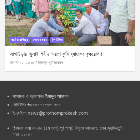
অর্থ ও বাণিজ্য
জেলার খবর
টপ নিউজ
আখাউড়ায় জুলাই শহীদ স্মরণে কৃষি ব্যাংকের বৃক্ষরোপণ
আগস্ট ১২, ২০২৫
নিজস্ব প্রতিবেদক
সম্পাদক ও প্রকাশকঃ
ইমামুল আহসান
মোবাইলঃ +৮৮০১৮১১৬৫৭৭৬০
ই-মেইলঃ news@prothomprokash.com
ঠিকানাঃ বাসা নং-৪৩ (৫ম তলা) পূর্ব পার্শ্ব, উত্তর কাফরুল, ঢাকা ক্যান্টনমেন্ট,
ঢাকা-১২০৬।