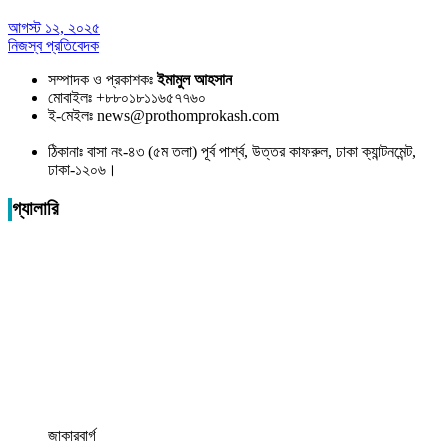
আগস্ট ১২, ২০২৫
নিজস্ব প্রতিবেদক
সম্পাদক ও প্রকাশকঃ
ইমামুল আহসান
মোবাইলঃ +৮৮০১৮১১৬৫৭৭৬০
ই-মেইলঃ news@prothomprokash.com
ঠিকানাঃ বাসা নং-৪৩ (৫ম তলা) পূর্ব পার্শ্ব, উত্তর কাফরুল, ঢাকা ক্যান্টনমেন্ট,
ঢাকা-১২০৬।
গ্যালারি
জাকারবার্গ