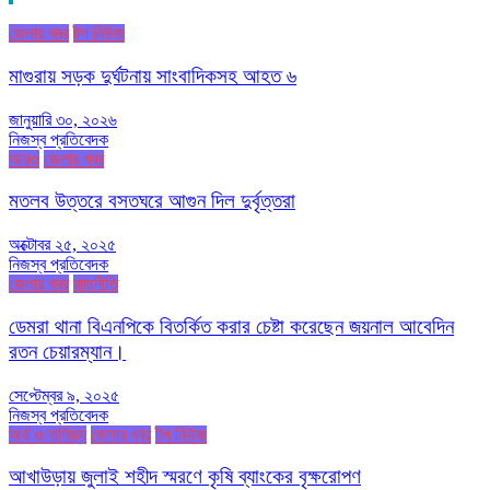
জেলার খবর
টপ নিউজ
মাগুরায় সড়ক দুর্ঘটনায় সাংবাদিকসহ আহত ৬
জানুয়ারি ৩০, ২০২৬
নিজস্ব প্রতিবেদক
আরও
জেলার খবর
মতলব উত্তরে বসতঘরে আগুন দিল দুর্বৃত্তরা
অক্টোবর ২৫, ২০২৫
নিজস্ব প্রতিবেদক
জেলার খবর
রাজনীতি
ডেমরা থানা বিএনপিকে বিতর্কিত করার চেষ্টা করেছেন জয়নাল আবেদিন
রতন চেয়ারম্যান।
সেপ্টেম্বর ৯, ২০২৫
নিজস্ব প্রতিবেদক
অর্থ ও বাণিজ্য
জেলার খবর
টপ নিউজ
আখাউড়ায় জুলাই শহীদ স্মরণে কৃষি ব্যাংকের বৃক্ষরোপণ