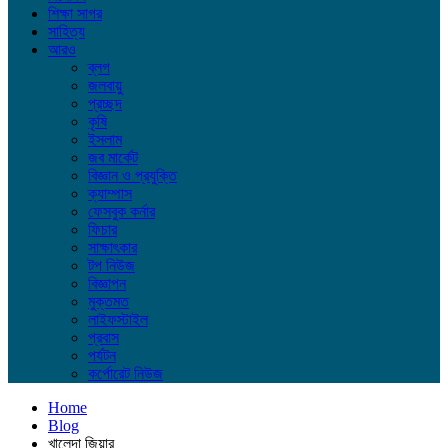
শিক্ষা সাগর
সাহিত্য
আরও
ব্লগ
জলবায়ু
প্রচ্ছদ
কৃষি
ইসলাম
জব মার্কেট
বিজ্ঞান ও প্রযুক্তি
ক্যাম্পাস
ফেসবুক কর্নার
ফিচার
সাক্ষাৎকার
টপ নিউজ
বিজ্ঞাপন
মুক্তমত
লাইফস্টাইল
প্রবাস
পর্যটন
কর্পোরেট নিউজ
Home
Blog
খালেদা জিয়ার