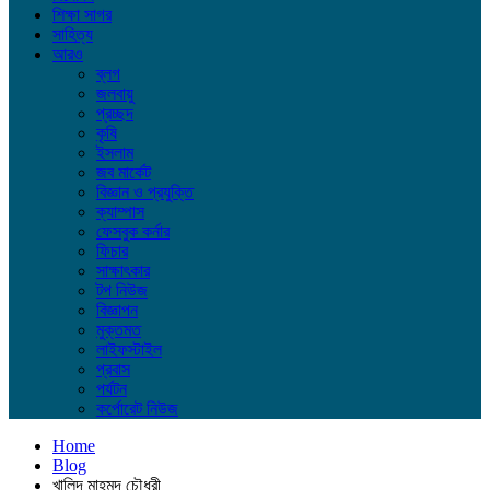
শিক্ষা সাগর
সাহিত্য
আরও
ব্লগ
জলবায়ু
প্রচ্ছদ
কৃষি
ইসলাম
জব মার্কেট
বিজ্ঞান ও প্রযুক্তি
ক্যাম্পাস
ফেসবুক কর্নার
ফিচার
সাক্ষাৎকার
টপ নিউজ
বিজ্ঞাপন
মুক্তমত
লাইফস্টাইল
প্রবাস
পর্যটন
কর্পোরেট নিউজ
Home
Blog
খালিদ মাহমুদ চৌধুরী