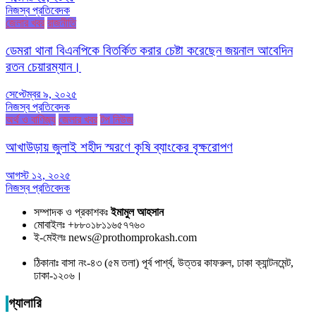
নিজস্ব প্রতিবেদক
জেলার খবর
রাজনীতি
ডেমরা থানা বিএনপিকে বিতর্কিত করার চেষ্টা করেছেন জয়নাল আবেদিন
রতন চেয়ারম্যান।
সেপ্টেম্বর ৯, ২০২৫
নিজস্ব প্রতিবেদক
অর্থ ও বাণিজ্য
জেলার খবর
টপ নিউজ
আখাউড়ায় জুলাই শহীদ স্মরণে কৃষি ব্যাংকের বৃক্ষরোপণ
আগস্ট ১২, ২০২৫
নিজস্ব প্রতিবেদক
সম্পাদক ও প্রকাশকঃ
ইমামুল আহসান
মোবাইলঃ +৮৮০১৮১১৬৫৭৭৬০
ই-মেইলঃ news@prothomprokash.com
ঠিকানাঃ বাসা নং-৪৩ (৫ম তলা) পূর্ব পার্শ্ব, উত্তর কাফরুল, ঢাকা ক্যান্টনমেন্ট,
ঢাকা-১২০৬।
গ্যালারি