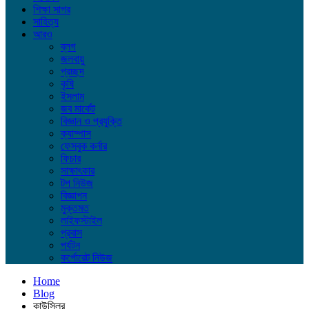
শিক্ষা সাগর
সাহিত্য
আরও
ব্লগ
জলবায়ু
প্রচ্ছদ
কৃষি
ইসলাম
জব মার্কেট
বিজ্ঞান ও প্রযুক্তি
ক্যাম্পাস
ফেসবুক কর্নার
ফিচার
সাক্ষাৎকার
টপ নিউজ
বিজ্ঞাপন
মুক্তমত
লাইফস্টাইল
প্রবাস
পর্যটন
কর্পোরেট নিউজ
Home
Blog
কাউন্সিলর