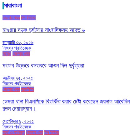
সারাবাংলা
জেলার খবর
টপ নিউজ
মাগুরায় সড়ক দুর্ঘটনায় সাংবাদিকসহ আহত ৬
জানুয়ারি ৩০, ২০২৬
নিজস্ব প্রতিবেদক
আরও
জেলার খবর
মতলব উত্তরে বসতঘরে আগুন দিল দুর্বৃত্তরা
অক্টোবর ২৫, ২০২৫
নিজস্ব প্রতিবেদক
জেলার খবর
রাজনীতি
ডেমরা থানা বিএনপিকে বিতর্কিত করার চেষ্টা করেছেন জয়নাল আবেদিন
রতন চেয়ারম্যান।
সেপ্টেম্বর ৯, ২০২৫
নিজস্ব প্রতিবেদক
অর্থ ও বাণিজ্য
জেলার খবর
টপ নিউজ