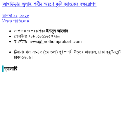
আখাউড়ায় জুলাই শহীদ স্মরণে কৃষি ব্যাংকের বৃক্ষরোপণ
আগস্ট ১২, ২০২৫
নিজস্ব প্রতিবেদক
সম্পাদক ও প্রকাশকঃ
ইমামুল আহসান
মোবাইলঃ +৮৮০১৮১১৬৫৭৭৬০
ই-মেইলঃ news@prothomprokash.com
ঠিকানাঃ বাসা নং-৪৩ (৫ম তলা) পূর্ব পার্শ্ব, উত্তর কাফরুল, ঢাকা ক্যান্টনমেন্ট,
ঢাকা-১২০৬।
গ্যালারি