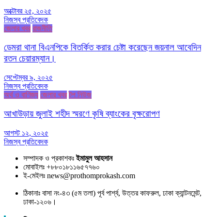
অক্টোবর ২৫, ২০২৫
নিজস্ব প্রতিবেদক
জেলার খবর
রাজনীতি
ডেমরা থানা বিএনপিকে বিতর্কিত করার চেষ্টা করেছেন জয়নাল আবেদিন
রতন চেয়ারম্যান।
সেপ্টেম্বর ৯, ২০২৫
নিজস্ব প্রতিবেদক
অর্থ ও বাণিজ্য
জেলার খবর
টপ নিউজ
আখাউড়ায় জুলাই শহীদ স্মরণে কৃষি ব্যাংকের বৃক্ষরোপণ
আগস্ট ১২, ২০২৫
নিজস্ব প্রতিবেদক
সম্পাদক ও প্রকাশকঃ
ইমামুল আহসান
মোবাইলঃ +৮৮০১৮১১৬৫৭৭৬০
ই-মেইলঃ news@prothomprokash.com
ঠিকানাঃ বাসা নং-৪৩ (৫ম তলা) পূর্ব পার্শ্ব, উত্তর কাফরুল, ঢাকা ক্যান্টনমেন্ট,
ঢাকা-১২০৬।