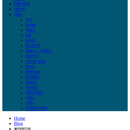
শিক্ষা সাগর
সাহিত্য
আরও
ব্লগ
জলবায়ু
প্রচ্ছদ
কৃষি
ইসলাম
জব মার্কেট
বিজ্ঞান ও প্রযুক্তি
ক্যাম্পাস
ফেসবুক কর্নার
ফিচার
সাক্ষাৎকার
টপ নিউজ
বিজ্ঞাপন
মুক্তমত
লাইফস্টাইল
প্রবাস
পর্যটন
কর্পোরেট নিউজ
Home
Blog
কক্সবাজারের