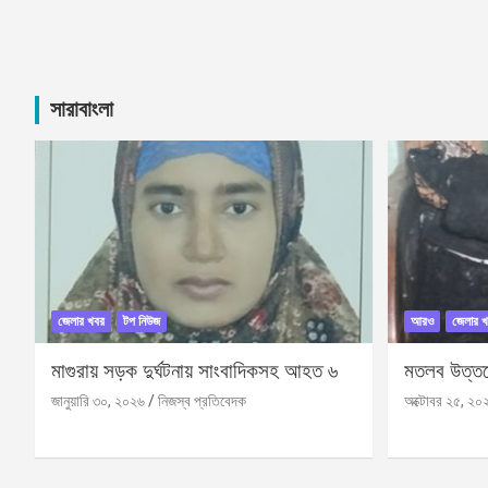
সারাবাংলা
জেলার খবর
টপ নিউজ
আরও
জেলার খ
মাগুরায় সড়ক দুর্ঘটনায় সাংবাদিকসহ আহত ৬
মতলব উত্তরে
জানুয়ারি ৩০, ২০২৬
নিজস্ব প্রতিবেদক
অক্টোবর ২৫, ২০