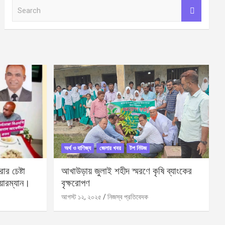
S
e
a
r
c
h
অর্থ ও বাণিজ্য
জেলার খবর
টপ নিউজ
র চেষ্টা
আখাউড়ায় জুলাই শহীদ স্মরণে কৃষি ব্যাংকের
য়ারম্যান।
বৃক্ষরোপণ
আগস্ট ১২, ২০২৫
নিজস্ব প্রতিবেদক