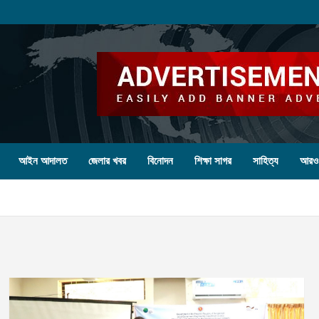
আইন আদালত
জেলার খবর
বিনোদন
শিক্ষা সাগর
সাহিত্য
আরও