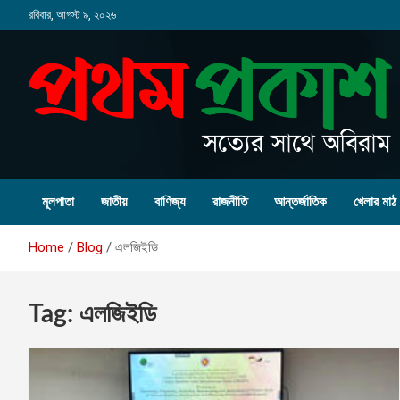
Skip
রবিবার, আগস্ট ৯, ২০২৬
to
content
মূলপাতা
জাতীয়
বাণিজ্য
রাজনীতি
আন্তর্জাতিক
খেলার মাঠ
Home
Blog
এলজিইডি
Tag:
এলজিইডি