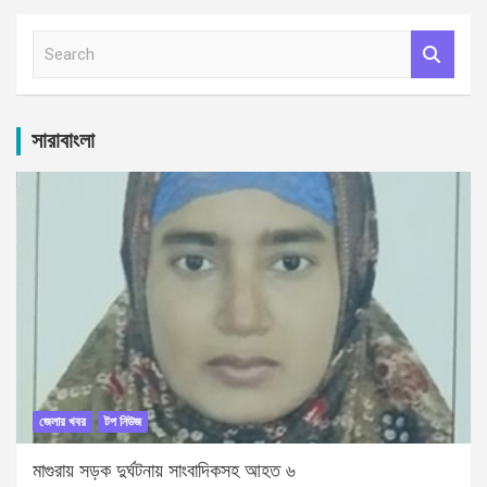
S
e
a
r
c
সারাবাংলা
h
জেলার খবর
টপ নিউজ
মাগুরায় সড়ক দুর্ঘটনায় সাংবাদিকসহ আহত ৬