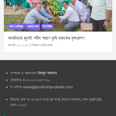
অর্থ ও বাণিজ্য
জেলার খবর
টপ নিউজ
আখাউড়ায় জুলাই শহীদ স্মরণে কৃষি ব্যাংকের বৃক্ষরোপণ
আগস্ট ১২, ২০২৫
নিজস্ব প্রতিবেদক
সম্পাদক ও প্রকাশকঃ
ইমামুল আহসান
মোবাইলঃ +৮৮০১৮১১৬৫৭৭৬০
ই-মেইলঃ news@prothomprokash.com
ঠিকানাঃ বাসা নং-৪৩ (৫ম তলা) পূর্ব পার্শ্ব, উত্তর কাফরুল, ঢাকা ক্যান্টনমেন্ট,
ঢাকা-১২০৬।