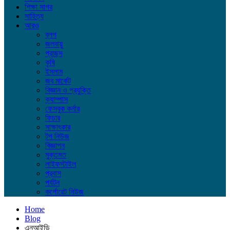
শিক্ষা সাগর
সাহিত্য
আরও
ব্লগ
জলবায়ু
প্রচ্ছদ
কৃষি
ইসলাম
জব মার্কেট
বিজ্ঞান ও প্রযুক্তি
ক্যাম্পাস
ফেসবুক কর্নার
ফিচার
সাক্ষাৎকার
টপ নিউজ
বিজ্ঞাপন
মুক্তমত
লাইফস্টাইল
প্রবাস
পর্যটন
কর্পোরেট নিউজ
Home
Blog
এনআইডি