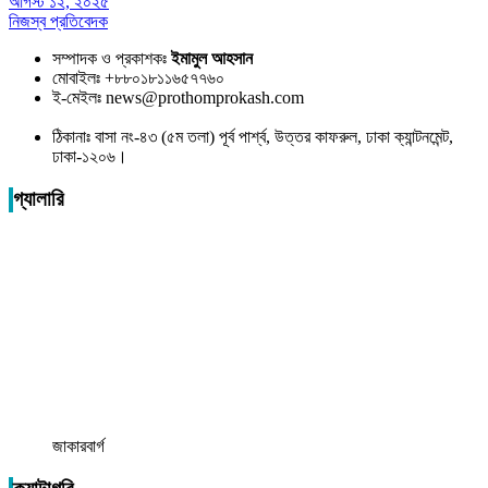
আগস্ট ১২, ২০২৫
নিজস্ব প্রতিবেদক
সম্পাদক ও প্রকাশকঃ
ইমামুল আহসান
মোবাইলঃ +৮৮০১৮১১৬৫৭৭৬০
ই-মেইলঃ news@prothomprokash.com
ঠিকানাঃ বাসা নং-৪৩ (৫ম তলা) পূর্ব পার্শ্ব, উত্তর কাফরুল, ঢাকা ক্যান্টনমেন্ট,
ঢাকা-১২০৬।
গ্যালারি
জাকারবার্গ