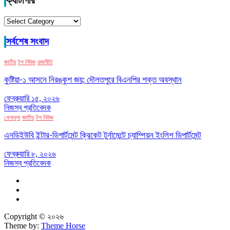
ক্যাটাগরি
ক্যাটাগরি
সর্বশেষ সংবাদ
জাতীয়
টপ নিউজ
রাজনীতি
কুষ্টিয়া-১ আসনে নিরঙ্কুশ জয়; দৌলতপুরে বিএনপির শক্ত অবস্থান
ফেব্রুয়ারি ১৫, ২০২৬
নিজস্ব প্রতিবেদক
খেলাধুলা
জাতীয়
টপ নিউজ
এনডিইউবি ইন্টার-ডিপার্টমেন্ট ক্রিকেট টুর্নামেন্টে চ্যাম্পিয়ন ইংলিশ ডিপার্টমেন্ট
ফেব্রুয়ারি ৮, ২০২৬
নিজস্ব প্রতিবেদক
Copyright © ২০২৬
Theme by:
Theme Horse