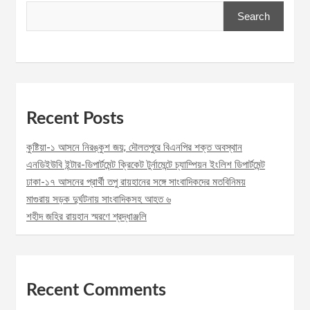
Search
Recent Posts
কুষ্টিয়া-১ আসনে নিরঙ্কুশ জয়; দৌলতপুরে বিএনপির শক্ত অবস্থান
এনডিইউবি ইন্টার-ডিপার্টমেন্ট ক্রিকেট টুর্নামেন্টে চ্যাম্পিয়ন ইংলিশ ডিপার্টমেন্ট
ঢাকা-১৭ আসনের প্রার্থী তপু রায়হানের সঙ্গে সাংবাদিকদের মতবিনিময়
মাগুরায় সড়ক দুর্ঘটনায় সাংবাদিকসহ আহত ৬
শহীদ জহির রায়হান স্মরণে শ্রদ্ধাঞ্জলি
Recent Comments