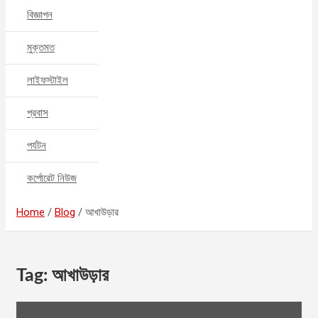
বিজ্ঞাপন
মুক্তমত
লাইফস্টাইল
প্রবাস
পর্যটন
কর্পোরেট নিউজ
Home
Blog
আখাউড়ার
Tag:
আখাউড়ার