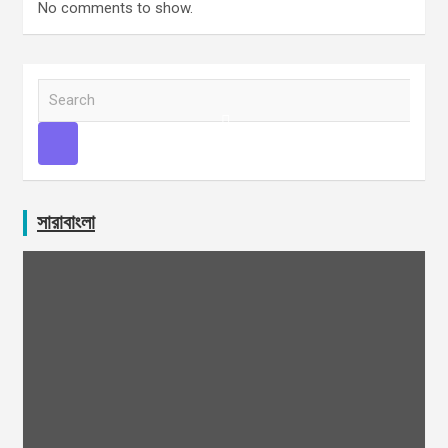
No comments to show.
S
e
a
r
c
h
সারাবাংলা