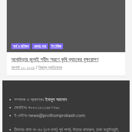
অর্থ ও বাণিজ্য
জেলার খবর
টপ নিউজ
আখাউড়ায় জুলাই শহীদ স্মরণে কৃষি ব্যাংকের বৃক্ষরোপণ
আগস্ট ১২, ২০২৫
নিজস্ব প্রতিবেদক
সম্পাদক ও প্রকাশকঃ
ইমামুল আহসান
মোবাইলঃ +৮৮০১৮১১৬৫৭৭৬০
ই-মেইলঃ news@prothomprokash.com
ঠিকানাঃ বাসা নং-৪৩ (৫ম তলা) পূর্ব পার্শ্ব, উত্তর কাফরুল, ঢাকা ক্যান্টনমেন্ট,