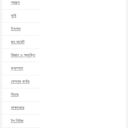
প্রচ্ছদ
কৃষি
ইসলাম
জব মার্কেট
বিজ্ঞান ও প্রযুক্তি
ক্যাম্পাস
ফেসবুক কর্নার
ফিচার
সাক্ষাৎকার
টপ নিউজ