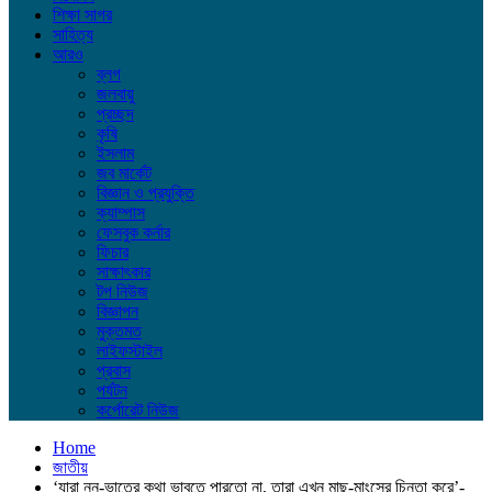
শিক্ষা সাগর
সাহিত্য
আরও
ব্লগ
জলবায়ু
প্রচ্ছদ
কৃষি
ইসলাম
জব মার্কেট
বিজ্ঞান ও প্রযুক্তি
ক্যাম্পাস
ফেসবুক কর্নার
ফিচার
সাক্ষাৎকার
টপ নিউজ
বিজ্ঞাপন
মুক্তমত
লাইফস্টাইল
প্রবাস
পর্যটন
কর্পোরেট নিউজ
Home
জাতীয়
‘যারা নুন-ভাতের কথা ভাবতে পারতো না, তারা এখন মাছ-মাংসের চিন্তা করে’-