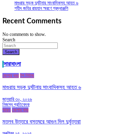
মাগুরায় সড়ক দুর্ঘটনায় সাংবাদিকসহ আহত ৬
শহীদ জহির রায়হান স্মরণে শ্রদ্ধাঞ্জলি
Recent Comments
No comments to show.
Search
Search
সারাবাংলা
জেলার খবর
টপ নিউজ
মাগুরায় সড়ক দুর্ঘটনায় সাংবাদিকসহ আহত ৬
জানুয়ারি ৩০, ২০২৬
নিজস্ব প্রতিবেদক
আরও
জেলার খবর
মতলব উত্তরে বসতঘরে আগুন দিল দুর্বৃত্তরা
অক্টোবর ২৫, ২০২৫