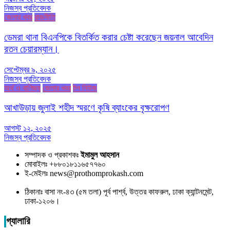
নিজস্ব প্রতিবেদক
জেলার খবর
রাজনীতি
ডেমরা থানা বিএনপিকে বিতর্কিত করার চেষ্টা করেছেন জয়নাল আবেদিন
রতন চেয়ারম্যান।
সেপ্টেম্বর ৯, ২০২৫
নিজস্ব প্রতিবেদক
অর্থ ও বাণিজ্য
জেলার খবর
টপ নিউজ
আখাউড়ায় জুলাই শহীদ স্মরণে কৃষি ব্যাংকের বৃক্ষরোপণ
আগস্ট ১২, ২০২৫
নিজস্ব প্রতিবেদক
সম্পাদক ও প্রকাশকঃ
ইমামুল আহসান
মোবাইলঃ +৮৮০১৮১১৬৫৭৭৬০
ই-মেইলঃ news@prothomprokash.com
ঠিকানাঃ বাসা নং-৪৩ (৫ম তলা) পূর্ব পার্শ্ব, উত্তর কাফরুল, ঢাকা ক্যান্টনমেন্ট,
ঢাকা-১২০৬।
গ্যালারি