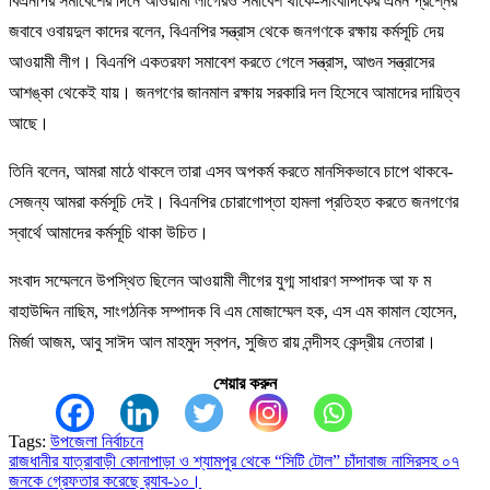
বিএনপির সমাবেশের দিনে আওয়ামী লীগেরও সমাবেশ থাকে-সাংবাদিকের এমন প্রশ্নের
জবাবে ওবায়দুল কাদের বলেন, বিএনপির সন্ত্রাস থেকে জনগণকে রক্ষায় কর্মসূচি দেয়
আওয়ামী লীগ। বিএনপি একতরফা সমাবেশ করতে গেলে সন্ত্রাস, আগুন সন্ত্রাসের
আশঙ্কা থেকেই যায়। জনগণের জানমাল রক্ষায় সরকারি দল হিসেবে আমাদের দায়িত্ব
আছে।
তিনি বলেন, আমরা মাঠে থাকলে তারা এসব অপকর্ম করতে মানসিকভাবে চাপে থাকবে-
সেজন্য আমরা কর্মসূচি দেই। বিএনপির চোরাগোপ্তা হামলা প্রতিহত করতে জনগণের
স্বার্থে আমাদের কর্মসূচি থাকা উচিত।
সংবাদ সম্মেলনে উপস্থিত ছিলেন আওয়ামী লীগের যুগ্ম সাধারণ সম্পাদক আ ফ ম
বাহাউদ্দিন নাছিম, সাংগঠনিক সম্পাদক বি এম মোজাম্মেল হক, এস এম কামাল হোসেন,
মির্জা আজম, আবু সাঈদ আল মাহমুদ স্বপন, সুজিত রায় নন্দীসহ কেন্দ্রীয় নেতারা।
শেয়ার করুন
Tags:
উপজেলা নির্বাচনে
রাজধানীর যাত্রাবাড়ী কোনাপাড়া ও শ্যামপুর থেকে “সিটি টোল” চাঁদাবাজ নাসিরসহ ০৭
Post
জনকে গ্রেফতার করেছে র‌্যাব-১০।