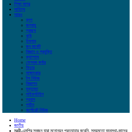
শিক্ষা সাগর
সাহিত্য
আরও
ব্লগ
জলবায়ু
প্রচ্ছদ
কৃষি
ইসলাম
জব মার্কেট
বিজ্ঞান ও প্রযুক্তি
ক্যাম্পাস
ফেসবুক কর্নার
ফিচার
সাক্ষাৎকার
টপ নিউজ
বিজ্ঞাপন
মুক্তমত
লাইফস্টাইল
প্রবাস
পর্যটন
কর্পোরেট নিউজ
Home
জাতীয়
মন্ত্রী-এমপির স্বজন যারা মনোনয়ন প্রত্যাহার করেনি, সময়মতো ব্যবস্থা-কাদের