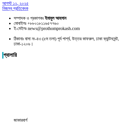
আগস্ট ১২, ২০২৫
নিজস্ব প্রতিবেদক
সম্পাদক ও প্রকাশকঃ
ইমামুল আহসান
মোবাইলঃ +৮৮০১৮১১৬৫৭৭৬০
ই-মেইলঃ news@prothomprokash.com
ঠিকানাঃ বাসা নং-৪৩ (৫ম তলা) পূর্ব পার্শ্ব, উত্তর কাফরুল, ঢাকা ক্যান্টনমেন্ট,
ঢাকা-১২০৬।
গ্যালারি
জাকারবার্গ