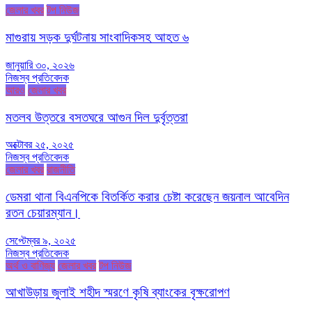
জেলার খবর
টপ নিউজ
মাগুরায় সড়ক দুর্ঘটনায় সাংবাদিকসহ আহত ৬
জানুয়ারি ৩০, ২০২৬
নিজস্ব প্রতিবেদক
আরও
জেলার খবর
মতলব উত্তরে বসতঘরে আগুন দিল দুর্বৃত্তরা
অক্টোবর ২৫, ২০২৫
নিজস্ব প্রতিবেদক
জেলার খবর
রাজনীতি
ডেমরা থানা বিএনপিকে বিতর্কিত করার চেষ্টা করেছেন জয়নাল আবেদিন
রতন চেয়ারম্যান।
সেপ্টেম্বর ৯, ২০২৫
নিজস্ব প্রতিবেদক
অর্থ ও বাণিজ্য
জেলার খবর
টপ নিউজ
আখাউড়ায় জুলাই শহীদ স্মরণে কৃষি ব্যাংকের বৃক্ষরোপণ