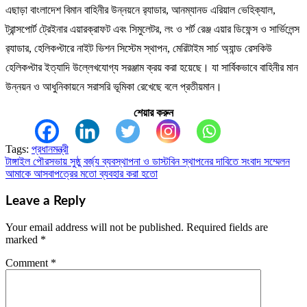
এছাড়া বাংলাদেশ বিমান বাহিনীর উন্নয়নে র‌্যাডার, আনম্যানড এরিয়াল ভেহিক্যাল,
ট্রান্সপোর্ট ট্রেইনার এয়ারক্রাফট এবং সিমুলেটর, লং ও শর্ট রেঞ্জ এয়ার ডিফেন্স ও সার্ভিলেন্স
র‌্যাডার, হেলিকপ্টারে নাইট ভিশন সিস্টেম স্থাপন, মেরিটাইম সার্চ অ্যান্ড রেসকিউ
হেলিকপ্টার ইত্যাদি উল্লেখযোগ্য সরঞ্জাম ক্রয় করা হয়েছে। যা সার্বিকভাবে বাহিনীর মান
উন্নয়ন ও আধুনিকায়নে সরাসরি ভূমিকা রেখেছে বলে প্রতীয়মান।
শেয়ার করুন
Tags:
প্রধানমন্ত্রী
টাঙ্গাইল পৌরসভায় সুষ্ঠু বর্জ্য ব্যবস্থাপনা ও ডাস্টবিন স্থাপনের দাবিতে সংবাদ সম্মেলন
Post
আমাকে আসবাপত্রের মতো ব্যবহার করা হতো
navigation
Leave a Reply
Your email address will not be published.
Required fields are
marked
*
Comment
*