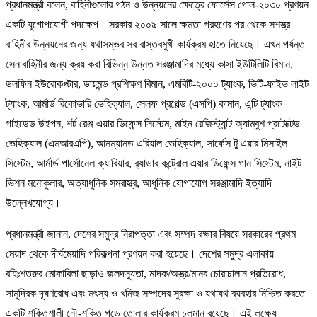
প্রধানমন্ত্রী বলেন, বাহিনীগুলোর গঠন ও উন্নয়নের ক্ষেত্রে ফোর্সেস গোল-২০৩০ প্রণয়ন
একটি যুগোপযোগী পদক্ষেপ। সরকার ২০০৯ সালে ক্ষমতা গ্রহণের পর থেকে সশস্ত্র
বাহিনীর উন্নয়নের জন্য যথাসম্ভব সব বাস্তবমুখী কার্যক্রম হাতে নিয়েছে। এখন পর্যন্ত
সেনাবাহিনীর জন্য ক্রয় করা বিভিন্ন উন্নত সরঞ্জামাদির মধ্যে কাসা ইউটিলিটি বিমান,
ডলফিন ইউরোকপ্টার, ডায়মন্ড প্রশিক্ষণ বিমান, এমবিটি-২০০০ ট্যাংক, ভিটি-ফাইভ লাইট
ট্যাংক, আর্মার্ড রিকোভারি ভেহিক্যাল, সেলফ প্রপেল্ড (এসপি) কামান, এন্টি ট্যাংক
গাইডেড উইপন, শর্ট রেঞ্জ এয়ার ডিফেন্স সিস্টেম, মাইন রেজিস্ট্যান্ট অ্যাম্বুশ প্রটেক্টেড
ভেহিক্যাল (এমআরএপি), আনম্যানড এরিয়াল ভেহিক্যাল, সার্ফেস টু এয়ার মিসাইল
সিস্টেম, আর্মার্ড পার্সোনেল ক্যারিয়ার, র‌্যাডার কন্ট্রোল এয়ার ডিফেন্স গান সিস্টেম, নাইট
ভিশন মনোকুলার, অত্যাধুনিক সমরাস্ত্র, আধুনিক যোগাযোগ সরঞ্জামাদি ইত্যাদি
উল্লেখযোগ্য।
প্রধানমন্ত্রী জানান, দেশের সমুদ্র নিরাপত্তা এবং সম্পদ রক্ষার বিষয়ে সরকারের প্রথম
মেয়াদ থেকে দীর্ঘমেয়াদি পরিকল্পনা প্রণয়ন করা হয়েছে। দেশের সমুদ্র এলাকায়
বহিঃশত্রুর মোকাবিলা ছাড়াও জলদস্যুতা, মাদক/অস্ত্র/মানব চোরাচালান প্রতিরোধ,
সামুদ্রিক দূষণরোধ এবং মৎস্য ও খনিজ সম্পদের সুরক্ষা ও যথাযথ ব্যবহার নিশ্চিত করতে
একটি শক্তিশালী নৌ-শক্তি গড়ে তোলার কার্যক্রম চলমান রয়েছে। এই লক্ষ্যে