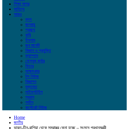
শিক্ষা সাগর
সাহিত্য
আরও
ব্লগ
জলবায়ু
প্রচ্ছদ
কৃষি
ইসলাম
জব মার্কেট
বিজ্ঞান ও প্রযুক্তি
ক্যাম্পাস
ফেসবুক কর্নার
ফিচার
সাক্ষাৎকার
টপ নিউজ
বিজ্ঞাপন
মুক্তমত
লাইফস্টাইল
প্রবাস
পর্যটন
কর্পোরেট নিউজ
Home
জাতীয়
ভারত-চীন-রাশিয়া থেকে সমরাস্ত্র কেনা হচ্ছে – সংসদে প্রধানমন্ত্রী