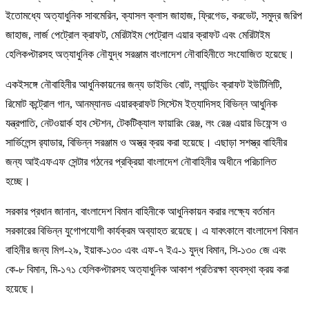
ইতোমধ্যে অত্যাধুনিক সাবমেরিন, ক্যাসল ক্লাস জাহাজ, ফ্রিগেড, করভেট, সমুদ্র জরিপ
জাহাজ, লার্জ পেট্রোল ক্রাফট, মেরিটাইম পেট্রোল এয়ার ক্রাফট এবং মেরিটাইম
হেলিকপ্টারসহ অত্যাধুনিক নৌযুদ্ধ সরঞ্জাম বাংলাদেশ নৌবাহিনীতে সংযোজিত হয়েছে।
একইসঙ্গে নৌবাহিনীর আধুনিকায়নের জন্য ডাইভিং বোট, ল্যান্ডিং ক্রাফট ইউটিলিটি,
রিমোট কন্ট্রোল গান, আনম্যানড এয়ারক্রাফট সিস্টেম ইত্যাদিসহ বিভিন্ন আধুনিক
যন্ত্রপাতি, নেটওয়ার্ক হাব স্টেশন, টেকটিক্যাল ফায়ারিং রেঞ্জ, লং রেঞ্জ এয়ার ডিফেন্স ও
সার্ভিলেন্স র‌্যাডার, বিভিন্ন সরঞ্জাম ও অস্ত্র ক্রয় করা হয়েছে। এছাড়া সশস্ত্র বাহিনীর
জন্য আইএফএফ সেন্টার গঠনের প্রক্রিয়া বাংলাদেশ নৌবাহিনীর অধীনে পরিচালিত
হচ্ছে।
সরকার প্রধান জানান, বাংলাদেশ বিমান বাহিনীকে আধুনিকায়ন করার লক্ষ্যে বর্তমান
সরকারের বিভিন্ন যুগোপযোগী কার্যক্রম অব্যাহত রয়েছে। এ যাবৎকালে বাংলাদেশ বিমান
বাহিনীর জন্য মিগ-২৯, ইয়াক-১৩০ এবং এফ-৭ ইএ-১ যুদ্ধ বিমান, সি-১৩০ জে এবং
কে-৮ বিমান, মি-১৭১ হেলিকপ্টারসহ অত্যাধুনিক আকাশ প্রতিরক্ষা ব্যবস্থা ক্রয় করা
হয়েছে।