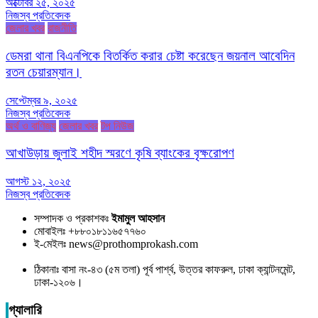
অক্টোবর ২৫, ২০২৫
নিজস্ব প্রতিবেদক
জেলার খবর
রাজনীতি
ডেমরা থানা বিএনপিকে বিতর্কিত করার চেষ্টা করেছেন জয়নাল আবেদিন
রতন চেয়ারম্যান।
সেপ্টেম্বর ৯, ২০২৫
নিজস্ব প্রতিবেদক
অর্থ ও বাণিজ্য
জেলার খবর
টপ নিউজ
আখাউড়ায় জুলাই শহীদ স্মরণে কৃষি ব্যাংকের বৃক্ষরোপণ
আগস্ট ১২, ২০২৫
নিজস্ব প্রতিবেদক
সম্পাদক ও প্রকাশকঃ
ইমামুল আহসান
মোবাইলঃ +৮৮০১৮১১৬৫৭৭৬০
ই-মেইলঃ news@prothomprokash.com
ঠিকানাঃ বাসা নং-৪৩ (৫ম তলা) পূর্ব পার্শ্ব, উত্তর কাফরুল, ঢাকা ক্যান্টনমেন্ট,
ঢাকা-১২০৬।
গ্যালারি