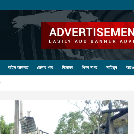
আইন আদালত
জেলার খবর
বিনোদন
শিক্ষা সাগর
সাহিত্য
আরও
ন