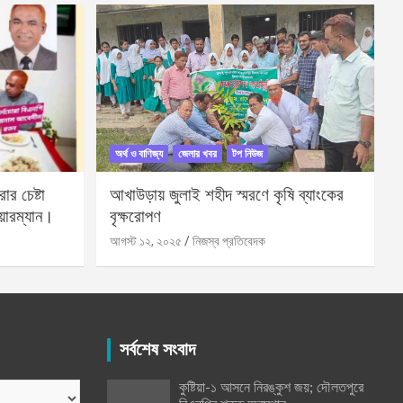
অর্থ ও বাণিজ্য
জেলার খবর
টপ নিউজ
র চেষ্টা
আখাউড়ায় জুলাই শহীদ স্মরণে কৃষি ব্যাংকের
য়ারম্যান।
বৃক্ষরোপণ
আগস্ট ১২, ২০২৫
নিজস্ব প্রতিবেদক
সর্বশেষ সংবাদ
কুষ্টিয়া-১ আসনে নিরঙ্কুশ জয়; দৌলতপুরে