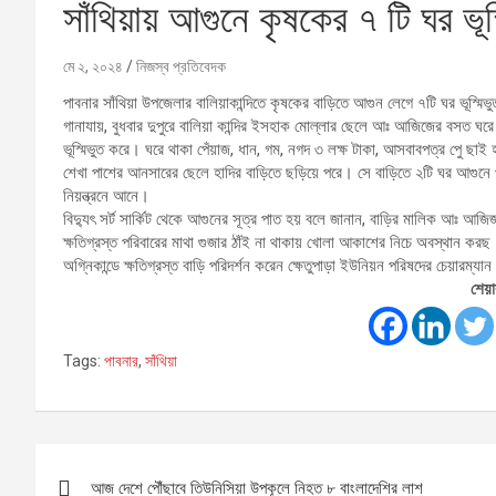
সাঁথিয়ায় আগুনে কৃষকের ৭ টি ঘর ভূ
মে ২, ২০২৪
নিজস্ব প্রতিবেদক
পাবনার সাঁথিয়া উপজেলার বালিয়াকান্দিতে কৃষকের বাড়িতে আগুন লেগে ৭টি ঘর ভূস্ম
গানাযায়, বুধবার দুপুরে বালিয়া কান্দির ইসহাক মোল্লার ছেলে আঃ আজিজের বসত ঘ
ভূস্মিভুত করে। ঘরে থাকা পেঁয়াজ, ধান, গম, নগদ ৩ লক্ষ টাকা, আসবাবপত্র পুে ছ
শেখা পাশের আনসারের ছেলে হাদির বাড়িতে ছড়িয়ে পরে। সে বাড়িতে ২টি ঘর আগুনে 
নিয়ন্ত্রনে আনে।
বিদ্যুৎ সর্ট সার্কিট থেকে আগুনের সূত্র পাত হয় বলে জানান, বাড়ির মালিক আঃ আ
ক্ষতিগ্রস্ত পরিবারের মাথা গুজার ঠাঁই না থাকায় খোলা আকাশের নিচে অবস্থান করছ
অগ্নিকান্ডে ক্ষতিগ্রস্ত বাড়ি পরিদর্শন করেন ক্ষেতুপাড়া ইউনিয়ন পরিষদের চেয়ারম্যান
শেয়া
Tags:
পাবনার
,
সাঁথিয়া
Post
আজ দেশে পৌঁছাবে তিউনিসিয়া উপকূলে নিহত ৮ বাংলাদেশির লাশ