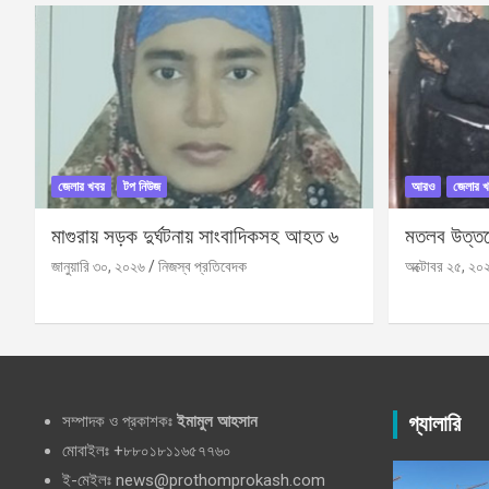
জেলার খবর
টপ নিউজ
আরও
জেলার খ
মাগুরায় সড়ক দুর্ঘটনায় সাংবাদিকসহ আহত ৬
মতলব উত্তরে
জানুয়ারি ৩০, ২০২৬
নিজস্ব প্রতিবেদক
অক্টোবর ২৫, ২০
সম্পাদক ও প্রকাশকঃ
ইমামুল আহসান
গ্যালারি
মোবাইলঃ +৮৮০১৮১১৬৫৭৭৬০
ই-মেইলঃ news@prothomprokash.com