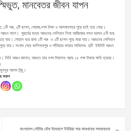
স্মিভুত, মানবেতর জীবন যাপন
িভুত, ১টি গরু, ২টি ছাগল, পেয়াজ,নগদ টাকা ও আসবাবপত্র পুড়ে ছাই হয়ে গেছে।
রে আগুন লাগে। মুহুর্তের মধ্যে আগুনের লেলিহান শিখা আজিজের বসত ঘরসহ ৫টি ঘরে
াই হয়ে যায়। গোয়াল ঘরে রাখা ১টি গরু ও ২টি ছাগল পুড়ে মারা যায়। আগুনের লেলিহান
পুড়ে যায়। সংবাদ পেয়ে কাশিনাথপুর ও সাঁথিয়ার ফায়ার সাভিসের দুটি ইউনিট আগুন
জিজ। তিনি আরও জানান, আগুনে তার নগদ টাকাসহ প্রায় ১৫ লক্ষ টাকার ক্ষতি হয়েছে।
।
 মুনসুর আলম পিন্চু।
র করুন
বাংলাদেশ-সৌদির যৌথ উদ্যোগে ইউরিয়া সার কারখানার সম্ভাব্যতা