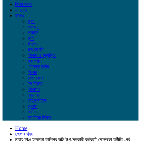
শিক্ষা সাগর
সাহিত্য
আরও
ব্লগ
জলবায়ু
প্রচ্ছদ
কৃষি
ইসলাম
জব মার্কেট
বিজ্ঞান ও প্রযুক্তি
ক্যাম্পাস
ফেসবুক কর্নার
ফিচার
সাক্ষাৎকার
টপ নিউজ
বিজ্ঞাপন
মুক্তমত
লাইফস্টাইল
প্রবাস
পর্যটন
কর্পোরেট নিউজ
Home
জেলার খবর
নারায়ণগঞ্জ ফতুল্লা কাশিপুর ভূমি উপ-সহকারী কর্মকর্তা মোস্তফা দুর্নীতি -পর্ব