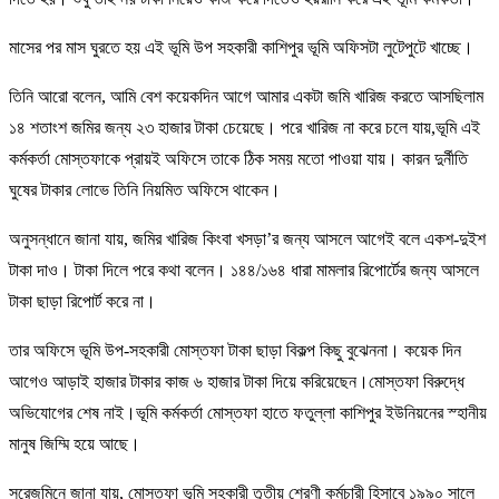
মাসের পর মাস ঘুরতে হয় এই ভূমি উপ সহকারী কাশিপুর ভূমি অফিসটা লুটেপুটে খাচ্ছে।
তিনি আরো বলেন, আমি বেশ কয়েকদিন আগে আমার একটা জমি খারিজ করতে আসছিলাম
১৪ শতাংশ জমির জন্য ২৩ হাজার টাকা চেয়েছে। পরে খারিজ না করে চলে যায়,ভূমি এই
কর্মকর্তা মোস্তফাকে প্রায়ই অফিসে তাকে ঠিক সময় মতো পাওয়া যায়। কারন দুর্নীতি
ঘুষের টাকার লোভে তিনি নিয়মিত অফিসে থাকেন।
অনুসন্ধানে জানা যায়, জমির খারিজ কিংবা খসড়া’র জন্য আসলে আগেই বলে একশ-দুইশ
টাকা দাও। টাকা দিলে পরে কথা বলেন। ১৪৪/১৬৪ ধারা মামলার রিপোর্টের জন্য আসলে
টাকা ছাড়া রিপোর্ট করে না।
তার অফিসে ভূমি উপ-সহকারী মোস্তফা টাকা ছাড়া বিকল্প কিছু বুঝেননা। কয়েক দিন
আগেও আড়াই হাজার টাকার কাজ ৬ হাজার টাকা দিয়ে করিয়েছেন।মোস্তফা বিরুদ্ধে
অভিযোগের শেষ নাই।ভূমি কর্মকর্তা মোস্তফা হাতে ফতুল্লা কাশিপুর ইউনিয়নের স্হানীয়
মানুষ জিম্মি হয়ে আছে।
সরেজমিনে জানা যায়, মোস্তফা ভূমি সহকারী তৃতীয় শ্রেণী কর্মচারী হিসাবে ১৯৯০ সালে