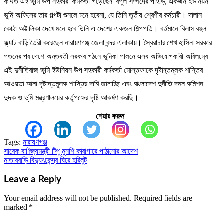
কথিত এই ভূমি উপ সহকারী কর্মকর্তা গড়েছেন বিপুল সম্পদের পাহাড়, একজন ইউনিয়ন
ভূমি অফিসের তার গল্পটা শুনলে মনে হবেনা, যে তিনি তৃতীয় শ্রেণীর কর্মচারী। দালান
কোঠা অট্টালিকা দেখে মনে হবে তিনি এ দেশের একজন শিল্পপতি। বর্তমানে বিলাস বহুল
ফ্ল্যাট বাড়ি তৈরী করেছেন নারায়ণগঞ্জ জেলা বন্দর এলাকায়। স্বৈরাচার শেখ হাসিনা সরকার
পতনের পর দেশে অন্তবর্তী সরকার গঠনে ভূমিকা পালনে এসব অভিযোগকারী অবিলম্বে
এই দুর্নীতিবাজ ভূমি ইউনিয়ন উপ সহকারী কর্মকর্তা মোস্তফাকে দৃষ্টান্তমূলক শাস্তির
আওয়তা আনা দৃষ্টান্তমূলক শাস্তির দাবি জানাচ্ছি এবং বাংলাদেশ দুর্নীতি দমন কমিশন
দুদক ও ভূমি মন্ত্রণালয়ের কর্তৃপক্ষের দৃষ্টি আকর্ষণ করছি।
শেয়ার করুন
Tags:
নারায়ণগঞ্জ
সাবেক বাণিজ্যমন্ত্রী টিপু মুনশি কারাগারে পাঠানোর আদেশ
Post
মাতারবাড়ি বিদ্যুৎকেন্দ্র ঘিরে হরিলুট
navigation
Leave a Reply
Your email address will not be published.
Required fields are
marked
*