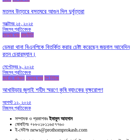
মতলব উত্তরে বসতঘরে আগুন দিল দুর্বৃত্তরা
অক্টোবর ২৫, ২০২৫
নিজস্ব প্রতিবেদক
জেলার খবর
রাজনীতি
ডেমরা থানা বিএনপিকে বিতর্কিত করার চেষ্টা করেছেন জয়নাল আবেদিন
রতন চেয়ারম্যান।
সেপ্টেম্বর ৯, ২০২৫
নিজস্ব প্রতিবেদক
অর্থ ও বাণিজ্য
জেলার খবর
টপ নিউজ
আখাউড়ায় জুলাই শহীদ স্মরণে কৃষি ব্যাংকের বৃক্ষরোপণ
আগস্ট ১২, ২০২৫
নিজস্ব প্রতিবেদক
সম্পাদক ও প্রকাশকঃ
ইমামুল আহসান
মোবাইলঃ +৮৮০১৮১১৬৫৭৭৬০
ই-মেইলঃ news@prothomprokash.com