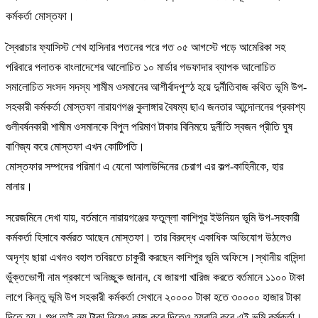
কর্মকর্তা মোস্তফা।
স্বৈরাচার ফ্যাসিস্ট শেখ হাসিনার পতনের পরে গত ০৫ আগস্টে পড়ে আমেরিকা সহ
পরিবারে পলাতক বাংলাদেশের আলোচিত ১০ মার্ডার গডফাদার ব্যাপক আলোচিত
সমালোচিত সংসদ সদস্য শামীম ওসমানের আশীর্বাদপুস্ঠ হয়ে দুর্নীতিবাজ কথিত ভূমি উপ-
সহকারী কর্মকর্তা মোস্তফা নারায়ণগঞ্জ কুলাঙ্গার বৈষম্য ছাএ জনতার আন্দোলনের প্রকাশ্য
গুলীবর্ষনকারী শামীম ওসমানকে বিপুল পরিমাণ টাকার বিনিময়ে দুর্নীতি স্বজন প্রীতি ঘুষ
বাণিজ্য করে মোস্তফা এখন কোটিপতি।
মোস্তফার সম্পদের পরিমাণ এ যেনো আলাউদ্দিনের চেরাগ এর কল্প-কাহিনীকে, হার
মানায়।
সরেজমিনে দেখা যায়, বর্তমানে নারায়গঞ্জের ফতুল্লা কাশিপুর ইউনিয়ন ভূমি উপ-সহকারী
কর্মকর্তা হিসাবে কর্মরত আছেন মোস্তফা। তার বিরুদ্ধে একাধিক অভিযোগ উঠলেও
অদৃশ্য ছায়া এখনও বহাল তবিয়তে চাকুরী করছেন কাশিপুর ভূমি অফিসে।স্থানীয় বাসিন্দা
ভুঁক্তভোগী নাম প্রকাশে অনিচ্ছুক জানান, যে জায়গা খারিজ করতে বর্তমানে ১১০০ টাকা
লাগে কিন্তু ভূমি উপ সহকারী কর্মকর্তা সেখানে ২০০০০ টাকা হতে ৩০০০০ হাজার টাকা
দিতে হয়। শুধু তাই নয় টাকা নিয়েও কাজ করে দিতেও হয়রানি করে এই ভূমি কর্মকর্তা।