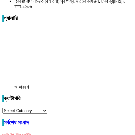
ঠিকানাঃ বাসা নং-৪৩ (৫ম তলা) পূর্ব পার্শ্ব, উত্তর কাফরুল, ঢাকা ক্যান্টনমেন্ট,
ঢাকা-১২০৬।
গ্যালারি
জাকারবার্গ
ক্যাটাগরি
ক্যাটাগরি
সর্বশেষ সংবাদ
জাতীয়
টপ নিউজ
রাজনীতি